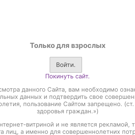
shop
Только для взрослых
ы
Аксессуары для курения
Жевательный табак
Войти.
Покинуть сайт.
бак для кальяна Neon Leaf - Vrum - Rum (Ром)
смотра данного Сайта, вам необходимо озна
Табак для кальяна Ne
льных данных и подтвердить свое совершен
летия, пользование Сайтом запрещено. (ст.
(Ром)
здоровья граждан.»)
нтернет-витриной и не является рекламой, т
Артикул:
tx00015176
га лиц, а именно для совершеннолетних пот