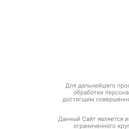
+7 917 666 66 22
По всем вопросам
Каталог товаров
POD-систем
Главная
Табак для кальяна
Neon Leaf 50г Акциз
Та
Для дальнейшего про
обработки персона
достигшим совершенно
Данный Сайт является и
ограниченного кру