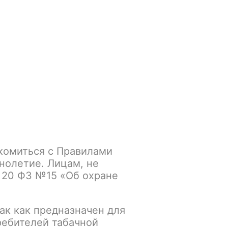
Войти
/
Регистрация
.smokegun@mail.ru
Корзина
Зажигалки
Кальяны
комиться с Правилами
on Leaf - Vrum - Rum
нолетие. Лицам, не
 20 ФЗ №15 «Об охране
ак как предназначен для
К сравнению
В избранное
ребителей табачной