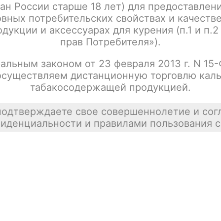
ан России старше 18 лет) для предоставлен
Написать отзыв
вных потребительских свойствах и качеств
дукции и аксессуарах для курения (п.1 и п.2
прав Потребителя»).
альным законом от 23 февраля 2013 г. N 15
осуществляем дистанционную торговлю каль
табакосодержащей продукцией.
подтверждаете свое совершеннолетие и сог
иденциальности и правилами пользования с