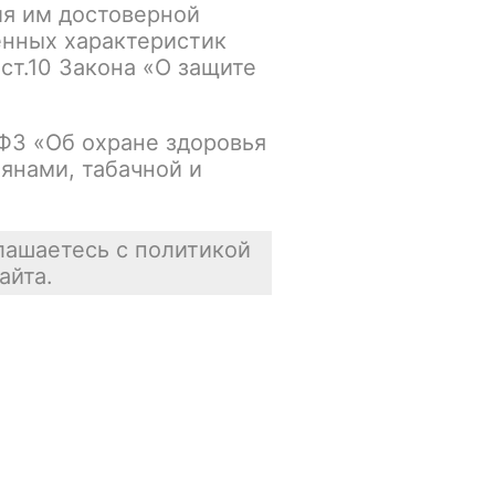
ия им достоверной
енных характеристик
Основной склад:
 ст.10 Закона «О защите
Нет в наличии
Цена недоступна
-ФЗ «Об охране здоровья
янами, табачной и
В корзину
лашаетесь с политикой
айта.
Отзывы