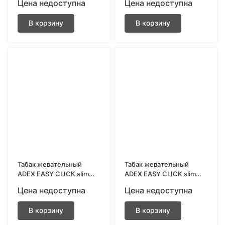
Цена недоступна
Цена недоступна
ULTRASTRONG
В корзину
В корзину
Табак жевательный
Табак жевательный
ADEX EASY CLICK slim
ADEX EASY CLICK slim
Фейхоа ULTRASTRONG
Дыня ULTRASTRONG
Цена недоступна
Цена недоступна
В корзину
В корзину