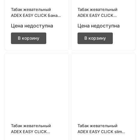
Табак жевательный
Табак жевательный
ADEX EASY CLICK Банан
ADEX EASY CLICK
ментол ULTRASTRONG
Двойная мята
Цена недоступна
Цена недоступна
ULTRASTRONG
В корзину
В корзину
Табак жевательный
Табак жевательный
ADEX EASY CLICK
ADEX EASY CLICK slim
Яблоко ментол
Мята ULTRASTRONG