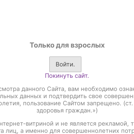
shop
Только для взрослых
ы
Аксессуары для курения
Жевательный табак
Войти.
Покинуть сайт.
системы
SMOANT
Charon Baby
n Baby
смотра данного Сайта, вам необходимо озна
льных данных и подтвердить свое совершен
летия, пользование Сайтом запрещено. (ст.
здоровья граждан.»)
:
Название
нтернет-витриной и не является рекламой, т
га лиц, а именно для совершеннолетних пот