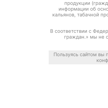
скидка
продукции (гражд
информации об осно
Испарители FREEMAX MS-D / Mesh 0.15ohm / 5шт/уп
кальянов, табачной про
Сасискович Сасиска
В соответствии с Федер
31 июля 2026
граждан.» мы не 
скидка
Пользуясь сайтом вы 
конф
скидка