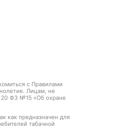
Войти
/
Регистрация
.smokegun@mail.ru
Корзина
Зажигалки
Кальяны
комиться с Правилами
нолетие. Лицам, не
 20 ФЗ №15 «Об охране
ак как предназначен для
ребителей табачной