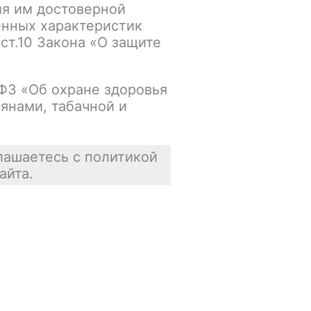
ия им достоверной
упна
В корзину
енных характеристик
 ст.10 Закона «О защите
Нет в наличии
-ФЗ «Об охране здоровья
янами, табачной и
упна
В корзину
Нет в наличии
лашаетесь с политикой
айта.
упна
В корзину
Нет в наличии