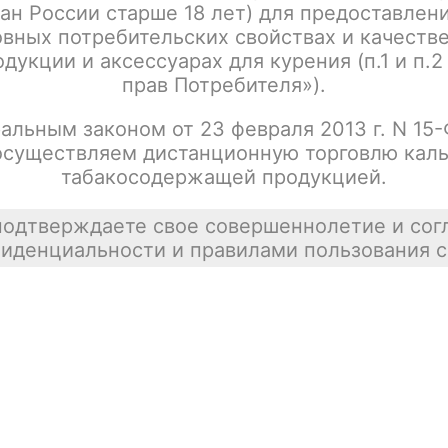
ан России старше 18 лет) для предоставлен
Smoant Charon Baby / Pod Kit 750 mAh /
Цена недост
Stainless Steel
вных потребительских свойствах и качеств
покупателей
дукции и аксессуарах для курения (п.1 и п.2
tx00000863
прав Потребителя»).
альным законом от 23 февраля 2013 г. N 15
осуществляем дистанционную торговлю каль
Smoant Charon Baby / Pod Kit 750 mAh /
Цена недост
табакосодержащей продукцией.
Peacock Blue
tx00000878
подтверждаете свое совершеннолетие и сог
иденциальности и правилами пользования с
Smoant Charon Baby / Pod Kit 750 mAh /
Цена недост
Dark Blue
tx00000881