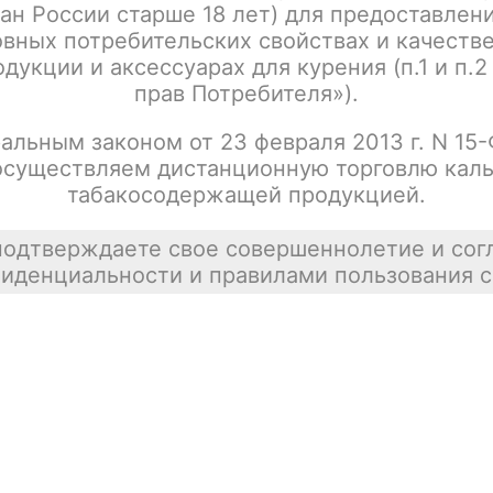
ан России старше 18 лет) для предоставлен
Vaporesso BARR / Pod Kit 350mAh / Silver
Цена недост
вных потребительских свойствах и качеств
tx00001070
покупателей
дукции и аксессуарах для курения (п.1 и п.2
прав Потребителя»).
альным законом от 23 февраля 2013 г. N 15
осуществляем дистанционную торговлю каль
Vaporesso BARR / Pod Kit 350mAh / Black
Цена недост
табакосодержащей продукцией.
tx00001074
подтверждаете свое совершеннолетие и сог
иденциальности и правилами пользования с
Vaporesso BARR / Pod Kit 350mAh / Red
Цена недост
tx00001063