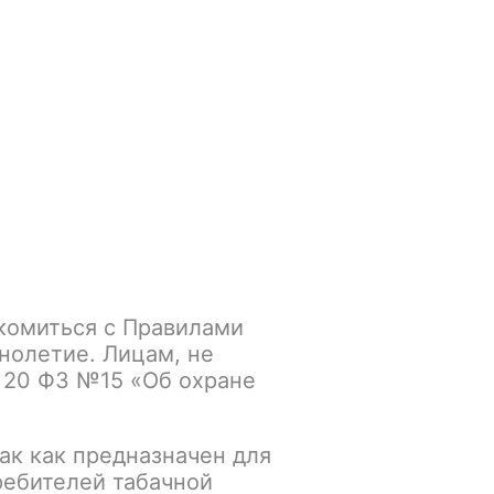
Войти
/
Регистрация
.smokegun@mail.ru
Корзина
Зажигалки
Кальяны
комиться с Правилами
нолетие. Лицам, не
 20 ФЗ №15 «Об охране
ак как предназначен для
ребителей табачной