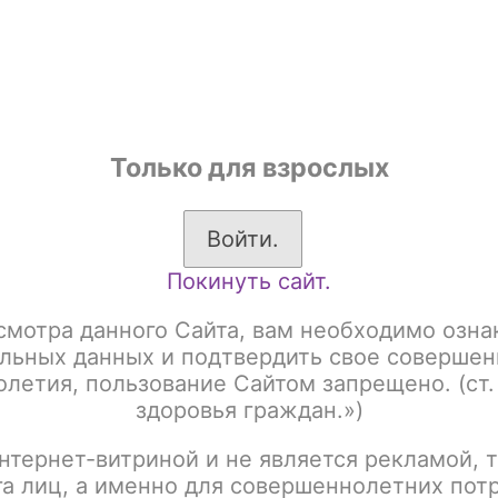
shop
Только для взрослых
ы
Аксессуары для курения
Жевательный табак
Войти.
Покинуть сайт.
системы
VAPORESSO
BARR
смотра данного Сайта, вам необходимо озна
льных данных и подтвердить свое совершен
летия, пользование Сайтом запрещено. (ст.
здоровья граждан.»)
:
Название
нтернет-витриной и не является рекламой, т
га лиц, а именно для совершеннолетних пот