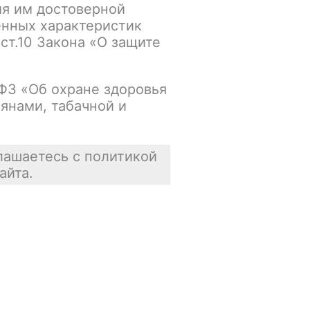
ия им достоверной
упна
В корзину
енных характеристик
 ст.10 Закона «О защите
Нет в наличии
-ФЗ «Об охране здоровья
янами, табачной и
упна
В корзину
Нет в наличии
лашаетесь с политикой
айта.
упна
В корзину
Нет в наличии