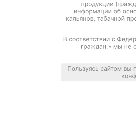
продукции (гражд
информации об осно
Испарители FREEMAX MS-D / Mesh 0.15ohm / 5шт/уп
кальянов, табачной про
Сасискович Сасиска
В соответствии с Федер
31 июля 2026
граждан.» мы не 
Пользуясь сайтом вы 
конф