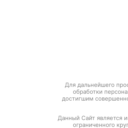
+7 917 666 66 22
По всем вопросам
Каталог товаров
POD-систем
POD-системы
Аксессуары для курения
Жевательный табак
Для дальнейшего про
Зажигалки
обработки персона
Кальяны
достигшим совершенно
Последние поступления
Принадлежности
Распродажа
Данный Сайт является и
Сигаретная продукция
Табак для кальяна
ограниченного кру