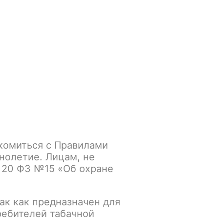
Войти
/
Регистрация
.smokegun@mail.ru
Корзина
Зажигалки
Кальяны
комиться с Правилами
нолетие. Лицам, не
 20 ФЗ №15 «Об охране
ак как предназначен для
ребителей табачной