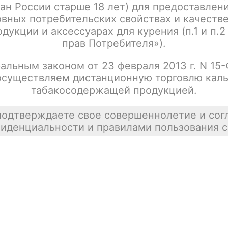
ан России старше 18 лет) для предоставлен
вных потребительских свойствах и качеств
дукции и аксессуарах для курения (п.1 и п.2
прав Потребителя»).
RELX
И
RINCOE
Jellybox Air X
И
альным законом от 23 февраля 2013 г. N 15
Jellybox Nano
осуществляем дистанционную торговлю каль
Jellybox Nano 2
X
табакосодержащей продукцией.
Jellybox Nano II
X
Jellybox Nano X
подтверждаете свое совершеннолетие и сог
Jellybox SE
L
иденциальности и правилами пользования с
Смотреть все
SMOANT
С
Charon Baby
Charon Baby Plus
Knight 80
A
Pasito II
D
Pasito III
V
Pasito Mini
V
Смотреть все
V
SMOK NOVO
V