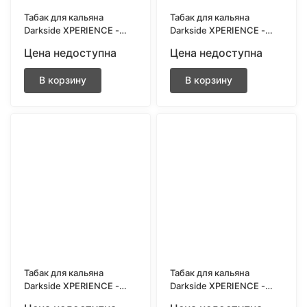
Табак для кальяна
Табак для кальяна
Darkside XPERIENCE -
Darkside XPERIENCE -
Skittle Street (Ягоды,
Urban Gin (Джин,
Цена недоступна
Цена недоступна
драже) 25 грамм
малина) 25 грамм
В корзину
В корзину
Табак для кальяна
Табак для кальяна
Darkside XPERIENCE -
Darkside XPERIENCE -
Vandal Cola (Кола,
Candy Crew (Клубника,