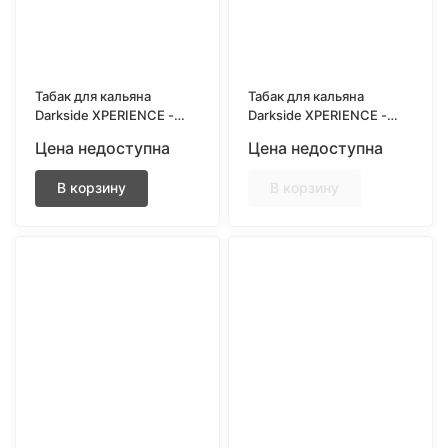
Табак для кальяна
Табак для кальяна
Darkside XPERIENCE -
Darkside XPERIENCE -
Need For Spirit
Granade Arcade (Йогурт,
Цена недоступна
Цена недоступна
(Маргарита) 30 грамм
Гранат) 30 грамм
В корзину
В корзину