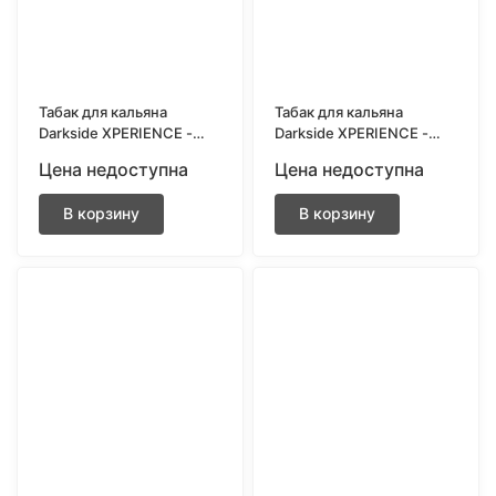
Табак для кальяна
Табак для кальяна
Darkside XPERIENCE -
Darkside XPERIENCE -
Citrus Wave (Лимон,
Cake Flip (Ягодное
Цена недоступна
Цена недоступна
лайм, клубника) 25
пралине) 30 грамм
грамм
В корзину
В корзину