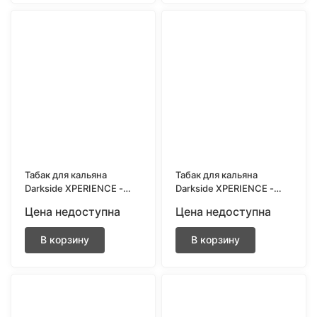
Табак для кальяна
Табак для кальяна
Darkside XPERIENCE -
Darkside XPERIENCE -
Multy Fruty (Манго,
Pinkmania (Клубника,
Цена недоступна
Цена недоступна
папая, гуава) 25 грамм
малина, грейпфрут) 25
грамм
В корзину
В корзину