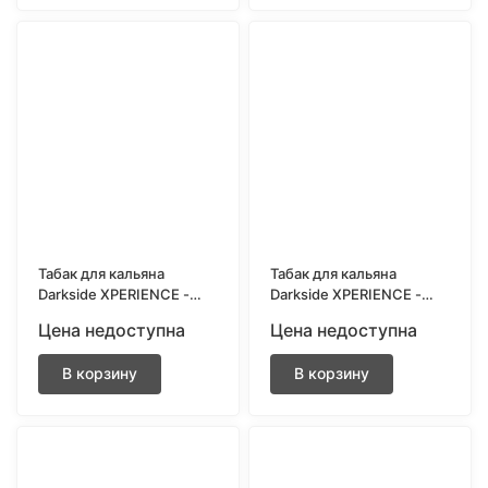
Табак для кальяна
Табак для кальяна
Darkside XPERIENCE -
Darkside XPERIENCE -
Resident Kiwi (Киви и
Battle Apple (Яблоко и
Цена недоступна
Цена недоступна
алоэ) 25 грамм
леденцы) 30 грамм
В корзину
В корзину