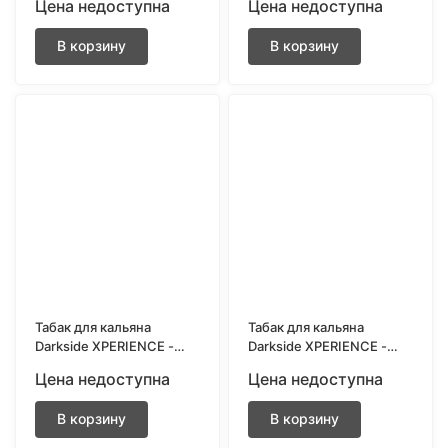
Цена недоступна
Цена недоступна
Манго, Ананас) 25 грамм
(Виноград, Базилик) 25
грамм
В корзину
В корзину
Табак для кальяна
Табак для кальяна
Darkside XPERIENCE -
Darkside XPERIENCE -
Berry VS (Белый
Citrus Pro (Грейпфрут и
Цена недоступна
Цена недоступна
Виноград, Малина,
малина) 25 грамм
Черная Смородина) 25
В корзину
В корзину
грамм