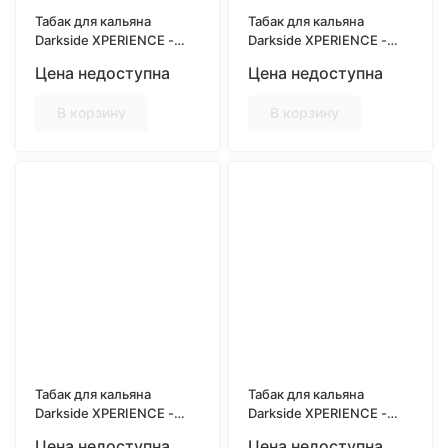
Табак для кальяна
Табак для кальяна
Darkside XPERIENCE -
Darkside XPERIENCE -
Turbo Tea (Персик,
Ultimate Peach (Персик
Цена недоступна
Цена недоступна
Кашмир) 30 грамм
Йогурт) 30 грамм
В корзину
В корзину
Табак для кальяна
Табак для кальяна
Darkside XPERIENCE -
Darkside XPERIENCE -
Easy Freezy (Карамель,
PvP Corner (Попкорн и
Цена недоступна
Цена недоступна