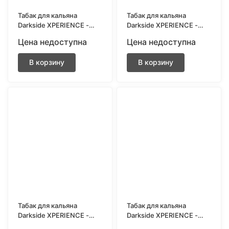
Табак для кальяна
Табак для кальяна
Darkside XPERIENCE -
Darkside XPERIENCE -
Mohito Yota (Мохито,
Bana-Nascar (Банан,
Цена недоступна
Цена недоступна
Клубника) 25 грамм
Клубника) 25 грамм
В корзину
В корзину
Табак для кальяна
Табак для кальяна
Darkside XPERIENCE -
Darkside XPERIENCE -
Petrol Headz (Маракуйя,
Grape & Furious