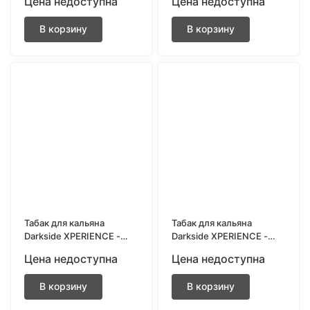
Цена недоступна
Цена недоступна
ваниль) 25 грамм
леденцы) 30 грамм
В корзину
В корзину
Табак для кальяна
Табак для кальяна
Darkside XPERIENCE -
Darkside XPERIENCE -
Pine Crime (Ананас) 30
Maraschini (Вишня
Цена недоступна
Цена недоступна
грамм
мартини) 25 грамм
В корзину
В корзину