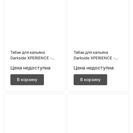
Табак для кальяна
Табак для кальяна
Darkside XPERIENCE -
Darkside XPERIENCE -
Mintslide (Мятная
Lime Up (Биттер лайм)
Цена недоступна
Цена недоступна
жвачка) 25 грамм
30 грамм
В корзину
В корзину