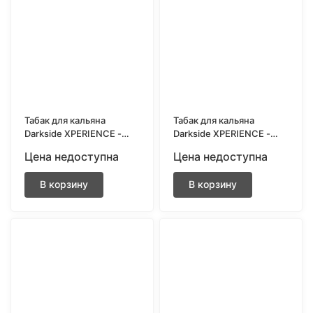
Табак для кальяна
Табак для кальяна
Darkside XPERIENCE -
Darkside XPERIENCE -
Aperol Speed (Апероль)
Energy Drift (Энергетик)
Цена недоступна
Цена недоступна
30 грамм
30 грамм
В корзину
В корзину