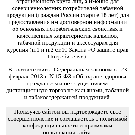
ограниченного круга лиц, а именно для
Angry Vape Fury
Angry Vape Fury Max
совершеннолетних потребителей табачной
APX C1
продукции (граждан России старше 18 лет) для
Dabbler
предоставления им достоверной информации
Favostix
об основных потребительских свойствах и
Favostix mini
FEELIN
качественных характеристик кальянов,
FEELIN 2.0
табачной продукции и аксессуарах для
FEELIN MINI
курения (п.1 и п.2 ст.10 Закона «О защите прав
FEELIN X
Потребителя»).
Flexus
FLEXUS BLOK
FLEXUS Q
В соответствии с Федеральным законом от 23
FLICK
февраля 2013 г. N 15-ФЗ «Об охране здоровья
Minican
граждан.» мы не осуществляем
Minican 2.0
Minican 3.0
дистанционную торговлю кальянами, табачной
Minican 3.0 PRO
и табакосодержащей продукцией.
Minican 4.0
Minican 5
Minican 5 PRO
Пользуясь сайтом вы подтверждаете свое
Minican 6
совершеннолетие и соглашаетесь с политикой
Minican LITE
конфиденциальности и правилами
Minican plus
пользования сайта.
Minican PLUS SLIDER