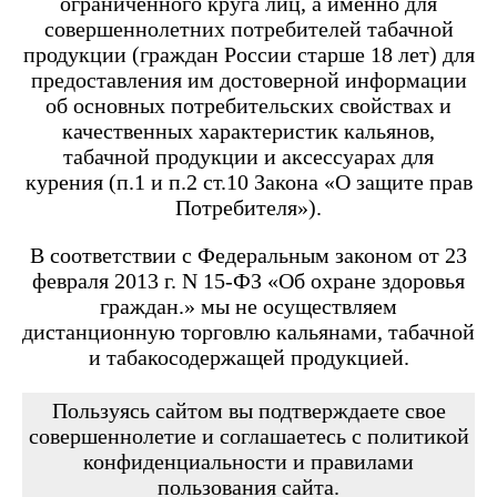
ограниченного круга лиц, а именно для
Angry Vape Fury
Angry Vape Fury Max
совершеннолетних потребителей табачной
APX C1
продукции (граждан России старше 18 лет) для
Dabbler
предоставления им достоверной информации
Favostix
об основных потребительских свойствах и
Favostix mini
FEELIN
качественных характеристик кальянов,
FEELIN 2.0
табачной продукции и аксессуарах для
FEELIN MINI
курения (п.1 и п.2 ст.10 Закона «О защите прав
FEELIN X
Потребителя»).
Flexus
FLEXUS BLOK
FLEXUS Q
В соответствии с Федеральным законом от 23
FLICK
февраля 2013 г. N 15-ФЗ «Об охране здоровья
Minican
граждан.» мы не осуществляем
Minican 2.0
Minican 3.0
дистанционную торговлю кальянами, табачной
Minican 3.0 PRO
и табакосодержащей продукцией.
Minican 4.0
Minican 5
Minican 5 PRO
Пользуясь сайтом вы подтверждаете свое
Minican 6
совершеннолетие и соглашаетесь с политикой
Minican LITE
конфиденциальности и правилами
Minican plus
пользования сайта.
Minican PLUS SLIDER