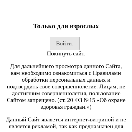
Только для взрослых
Каталог товаров
Войти.
Вход на сайт
Покинуть сайт.
Shop-Script
Блог
Для дальнейшего просмотра данного Сайта,
SmokeGun
вам необходимо ознакомиться с Правилами
обработки персональных данных и
подтвердить свое совершеннолетие. Лицам, не
Каталог товаров
достигшим совершеннолетия, пользование
Сайтом запрещено. (ст. 20 ФЗ №15 «Об охране
Посмотреть все товары
здоровья граждан.»)
POD-системы
BRUSKO
Данный Сайт является интернет-витриной и не
является рекламой, так как предназначен для
Minican 6 PRO