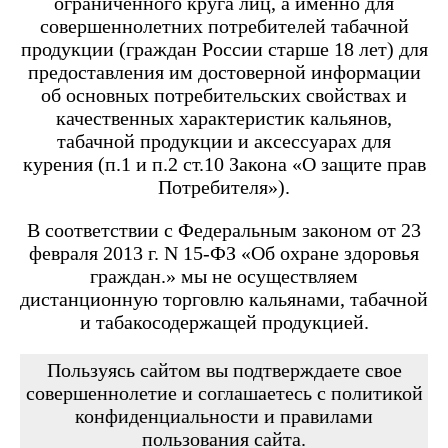
ограниченного круга лиц, а именно для
Angry Vape Fury
Angry Vape Fury Max
совершеннолетних потребителей табачной
APX C1
продукции (граждан России старше 18 лет) для
Dabbler
предоставления им достоверной информации
Favostix
об основных потребительских свойствах и
Favostix mini
FEELIN
качественных характеристик кальянов,
FEELIN 2.0
табачной продукции и аксессуарах для
FEELIN MINI
курения (п.1 и п.2 ст.10 Закона «О защите прав
FEELIN X
Потребителя»).
Flexus
FLEXUS BLOK
FLEXUS Q
В соответствии с Федеральным законом от 23
FLICK
февраля 2013 г. N 15-ФЗ «Об охране здоровья
Minican
граждан.» мы не осуществляем
Minican 2.0
Minican 3.0
дистанционную торговлю кальянами, табачной
Minican 3.0 PRO
и табакосодержащей продукцией.
Minican 4.0
Minican 5
Minican 5 PRO
Пользуясь сайтом вы подтверждаете свое
Minican 6
совершеннолетие и соглашаетесь с политикой
Minican LITE
конфиденциальности и правилами
Minican plus
пользования сайта.
Minican PLUS SLIDER