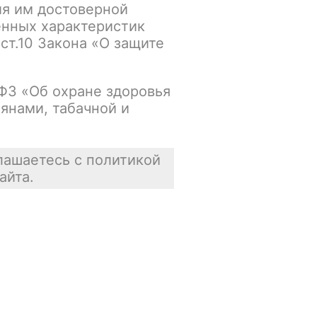
ия им достоверной
Нет в наличии
енных характеристик
 ст.10 Закона «О защите
Цена недоступна
В корзину
-ФЗ «Об охране здоровья
янами, табачной и
лашаетесь с политикой
айта.
Отзывы