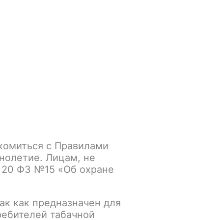
Войти
/
Регистрация
.smokegun@mail.ru
Корзина
Зажигалки
Кальяны
RUSKO 50gr Strong Чизкейк
комиться с Правилами
Чизкейк
нолетие. Лицам, не
 20 ФЗ №15 «Об охране
К сравнению
В избранное
ак как предназначен для
ребителей табачной
Основной склад: