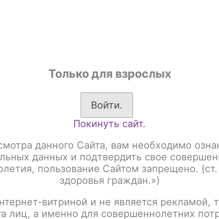
shop
Только для взрослых
ы
Аксессуары для курения
Жевательный табак
Войти.
Покинуть сайт.
а основе чайного листа)
Brusko 50 гр
Brusko 50gr Strong
B
смотра данного Сайта, вам необходимо озна
BRUSKO 50gr Strong 
льных данных и подтвердить свое совершен
летия, пользование Сайтом запрещено. (ст.
здоровья граждан.»)
Артикул:
tx00012458
нтернет-витриной и не является рекламой, т
Написать отзыв
га лиц, а именно для совершеннолетних пот