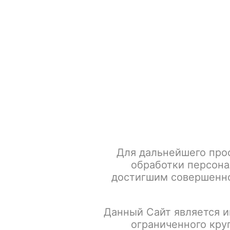
+7 917 666 66 22
По всем вопросам
Каталог товаров
POD-систем
Главная
Табак для кальяна
Brusko (Кальянная смесь н
Для дальнейшего про
обработки персона
достигшим совершенно
Данный Сайт является и
ограниченного кру