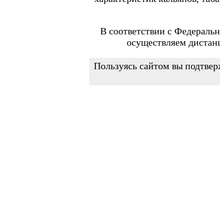
FEELIN MINI
FEELIN X
Flexus
FLEXUS BLOK
В соответствии с Федеральн
FLEXUS Q
осуществляем дистан
FLICK
Minican
Minican 2.0
Пользуясь сайтом вы подтвер
Minican 3.0
Minican 3.0 PRO
Minican 4.0
Minican 5
Minican 5 PRO
Minican 6
Minican LITE
Minican plus
Minican PLUS SLIDER
Minican PRO PLUS
PAGEE AIR
Vilter
ZQ MICOOL
Испарители и картриджи
FREEMAX
Marvos X
MAXPOD 3