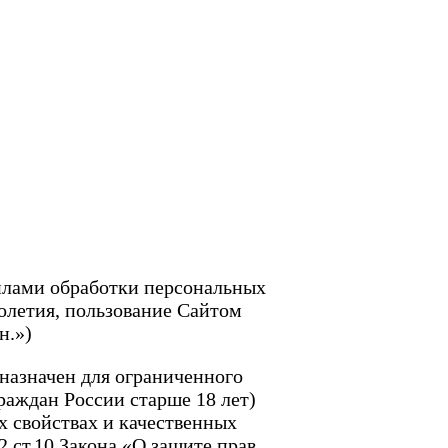
илами обработки персональных
олетия, пользование Сайтом
н.»)
дназначен для ограниченного
раждан России старше 18 лет)
 свойствах и качественных
2 ст.10 Закона «О защите прав