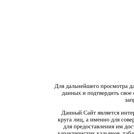
Войти
/
Регистрация
+7 917 666 66 22
По всем вопросам
shop.smokegun@mail.ru
0
Корзина
Каталог товаров
POD-системы
BRUSKO
Для дальнейшего просмотра д
Minican 6 PRO
данных и подтвердить свое
Angry Vape Fury
Angry Vape Fury Max
зап
APX C1
Dabbler
Данный Сайт является интер
Favostix
круга лиц, а именно для сов
Favostix mini
FEELIN
для предоставления им до
FEELIN 2.0
характеристик кальянов, таба