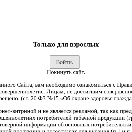
Только для взрослых
Войти.
Покинуть сайт.
анного Сайта, вам необходимо ознакомиться с Прав
 совершеннолетие. Лицам, не достигшим совершенн
рещено. (ст. 20 ФЗ №15 «Об охране здоровья гражда
нет-витриной и не является рекламой, так как пре
ершеннолетних потребителей табачной продукции (г
стоверной информации об основных потребительских
чной продукции и аксессуарах для курения (п.1 и п.