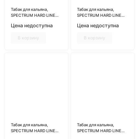
Табак для кальяна,
Табак для кальяна,
SPECTRUM HARD LINE
SPECTRUM HARD LINE
25гр, AGAVA CACTUS
25гр, BASIL STRAWBERRY
Цена недоступна
Цена недоступна
(Кактус)
(Базилик клубника)
В корзину
В корзину
Табак для кальяна,
Табак для кальяна,
SPECTRUM HARD LINE
SPECTRUM HARD LINE
25гр, BERRY DRINK
25гр, BLUE BERRY