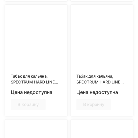
Табак для кальяна,
Табак для кальяна,
SPECTRUM HARD LINE
SPECTRUM HARD LINE
25гр, ICE FRUIT GUM
25гр, JASMINE TEA
Цена недоступна
Цена недоступна
(Вкус ледяной
(Сладкие ноты
фруктовой жвачки)
жасминового чая)
В корзину
В корзину