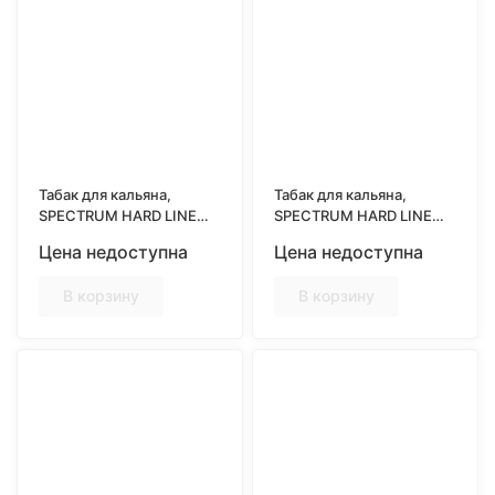
Табак для кальяна,
Табак для кальяна,
SPECTRUM HARD LINE
SPECTRUM HARD LINE
25гр, COWBERRY
25гр, DRAGON MIX
Цена недоступна
Цена недоступна
LEMONADE (Брусничный
(Питайя Айва)
лимонад)
В корзину
В корзину