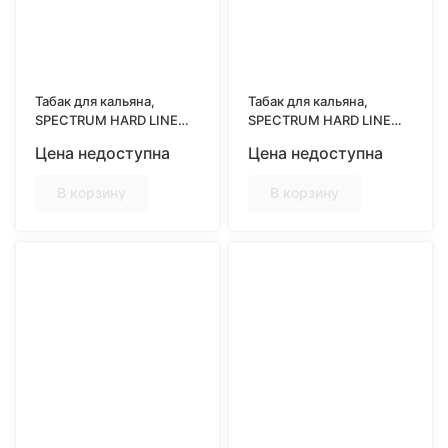
Табак для кальяна,
Табак для кальяна,
SPECTRUM HARD LINE
SPECTRUM HARD LINE
25гр, DUCHESS (Крепкий
25гр, ENERGY STORM
Цена недоступна
Цена недоступна
аромат дюшеса)
(Вкус энергетика)
В корзину
В корзину