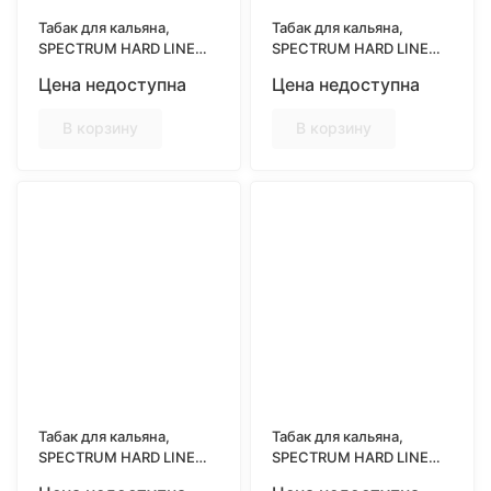
Табак для кальяна,
Табак для кальяна,
SPECTRUM HARD LINE
SPECTRUM HARD LINE
25гр, FIRE WINE (Пряное
25гр, GOLD KIWI (Яркий
Цена недоступна
Цена недоступна
вино)
вкус киви)
В корзину
В корзину
Табак для кальяна,
Табак для кальяна,
SPECTRUM HARD LINE
SPECTRUM HARD LINE
25гр, GRANAT (Вкус
25гр, GRAPE SODA (Вкус