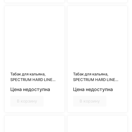
Табак для кальяна,
Табак для кальяна,
SPECTRUM HARD LINE
SPECTRUM HARD LINE
25гр, CHINESE GRASS
25гр, COOKIES&MILK
Цена недоступна
Цена недоступна
(Кисло-сладкий вкус с
(Молочное печенье)
нотами трав)
В корзину
В корзину