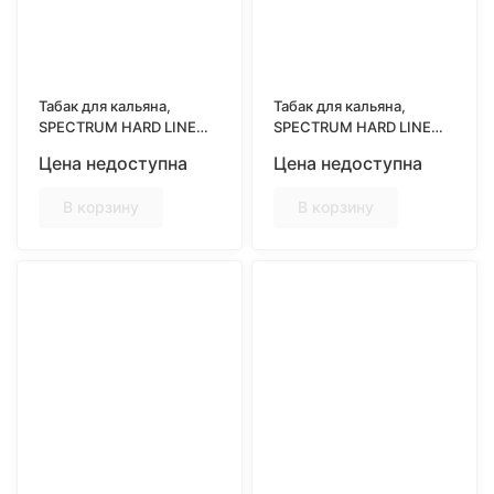
Табак для кальяна,
Табак для кальяна,
SPECTRUM HARD LINE
SPECTRUM HARD LINE
25гр, ORANGE MANGO
25гр, PASSION FRUIT
Цена недоступна
Цена недоступна
(Манго-Цитрус)
(Маракуйя)
В корзину
В корзину