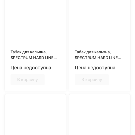
Табак для кальяна,
Табак для кальяна,
SPECTRUM HARD LINE
SPECTRUM HARD LINE
25гр, JUNGLE MIX (Микс
25гр, MORNING MANGO
Цена недоступна
Цена недоступна
тропических фруктов)
(Завтрак из овсяной
каши с кусочками манго)
В корзину
В корзину