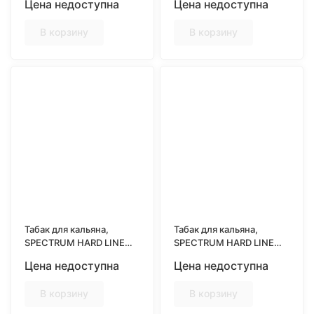
Цена недоступна
Цена недоступна
(Морс из лесных ягод)
(Свежий вкус черники)
В корзину
В корзину
Табак для кальяна,
Табак для кальяна,
SPECTRUM HARD LINE
SPECTRUM HARD LINE
25гр, BRAZILIAN TEA
25гр, CARIBBEAN RUM
Цена недоступна
Цена недоступна
(Свежий аромат чая с
(Аромат пряного
лаймом)
карибского рома)
В корзину
В корзину