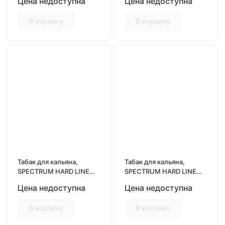
Цена недоступна
Цена недоступна
спелого граната)
сладкой виноградной
газировки)
В корзину
В корзину
Табак для кальяна,
Табак для кальяна,
SPECTRUM HARD LINE
SPECTRUM HARD LINE
25гр, GREEN POP
25гр, GREENWICH
Цена недоступна
Цена недоступна
(Освежающий лимонад)
(Грейпфрут Личи)
В корзину
В корзину