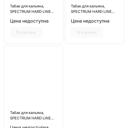
Табак для кальяна,
Табак для кальяна,
SPECTRUM HARD LINE
SPECTRUM HARD LINE
25гр, PINEAPPLE BOOM
25гр, RUSSIAN
Цена недоступна
Цена недоступна
(Ананас с цитрусовыми
RASPBERRY (Малина-
нотками)
клубника)
В корзину
В корзину
Табак для кальяна,
SPECTRUM HARD LINE
25гр, SMALLBERRY
Цена недоступна