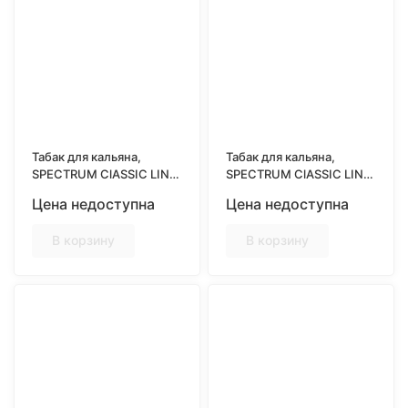
Табак для кальяна,
Табак для кальяна,
SPECTRUM ClASSIC LINE
SPECTRUM ClASSIC LINE
25гр, JASMINE TEA
25гр, JUNGLE MIX
Цена недоступна
Цена недоступна
(Жасминовый чай)
(Тропический микс)
В корзину
В корзину