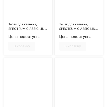
Табак для кальяна,
Табак для кальяна,
SPECTRUM ClASSIC LINE
SPECTRUM ClASSIC LINE
25гр, COOKIES&MILK
25гр, COWBERRY
Цена недоступна
Цена недоступна
(Печенье с молоком)
LEMONADE (Брусничный
лимонад)
В корзину
В корзину