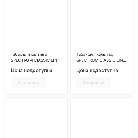
Табак для кальяна,
Табак для кальяна,
SPECTRUM ClASSIC LINE
SPECTRUM ClASSIC LINE
25гр, CARIBBEAN RUM
25гр, CITRUS MIX
Цена недоступна
Цена недоступна
(Карибский ром)
(Цитрусовый микс)
В корзину
В корзину