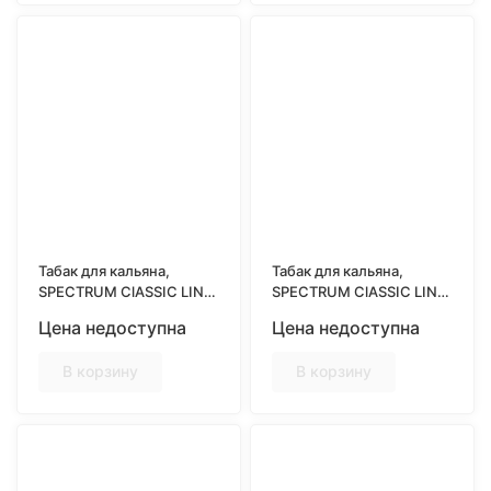
Табак для кальяна,
Табак для кальяна,
SPECTRUM ClASSIC LINE
SPECTRUM ClASSIC LINE
25гр, FOREST MIX
25гр, ICE FRUIT GUM
Цена недоступна
Цена недоступна
(Лесные ягоды)
(Ледяная фруктовая
жвачка)
В корзину
В корзину