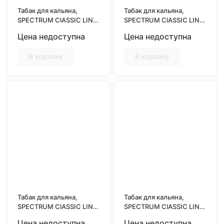
Табак для кальяна,
Табак для кальяна,
SPECTRUM ClASSIC LINE
SPECTRUM ClASSIC LINE
25гр, OBLEPIHA
25гр, ORANGE MANGO
Цена недоступна
Цена недоступна
(Облепиха)
(Апельсин манго)
В корзину
В корзину
Табак для кальяна,
Табак для кальяна,
SPECTRUM ClASSIC LINE
SPECTRUM ClASSIC LINE
25гр, PASSION FRUIT
25гр, PINEAPPLE BOOM
Цена недоступна
Цена недоступна