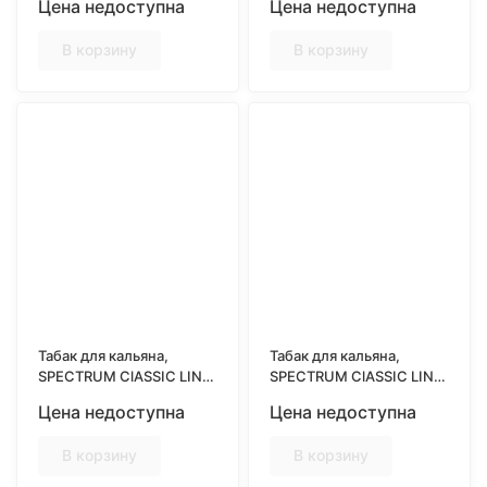
Цена недоступна
Цена недоступна
(Американский персик)
(Яблочный штрудель)
В корзину
В корзину
Табак для кальяна,
Табак для кальяна,
SPECTRUM ClASSIC LINE
SPECTRUM ClASSIC LINE
25гр, BANG BANANA
25гр, BERRY DRINK
Цена недоступна
Цена недоступна
(Банан)
(Ягодный морс)
В корзину
В корзину