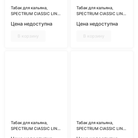
Табак для кальяна,
Табак для кальяна,
SPECTRUM ClASSIC LINE
SPECTRUM ClASSIC LINE
25гр, CURRENT CRUSH
25гр, DEZZERT CHERRY
Цена недоступна
Цена недоступна
(Черная смородина)
(Десертная вишня)
В корзину
В корзину
Табак для кальяна,
Табак для кальяна,
SPECTRUM ClASSIC LINE
SPECTRUM ClASSIC LINE
25гр, DRAGON MIX
25гр, DUCHESS (Дюшес)