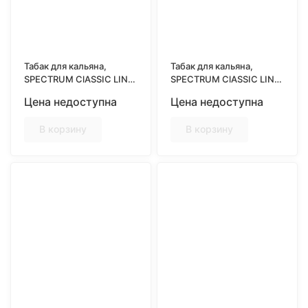
Табак для кальяна,
Табак для кальяна,
SPECTRUM ClASSIC LINE
SPECTRUM ClASSIC LINE
25гр, KAZAN TEA (Чай с
25гр, MORNING MANGO
Цена недоступна
Цена недоступна
молоком)
(Овсянка с манго)
В корзину
В корзину