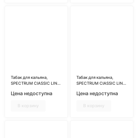
Табак для кальяна,
Табак для кальяна,
SPECTRUM ClASSIC LINE
SPECTRUM ClASSIC LINE
25гр, BLUE BERRY
25гр, BRAZILIAN TEA
Цена недоступна
Цена недоступна
(Лесная черника)
(Чай с лаймом)
В корзину
В корзину