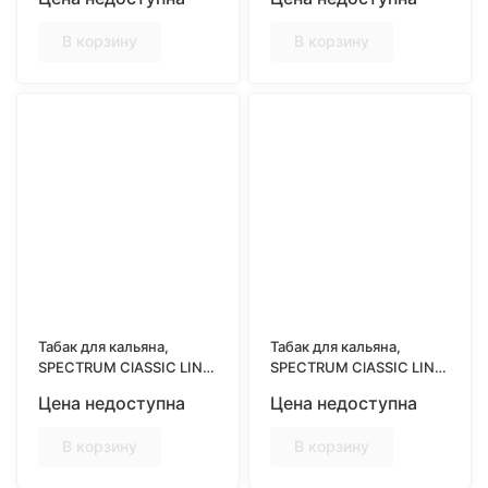
(Маракуйя)
(Ананас)
В корзину
В корзину
Табак для кальяна,
Табак для кальяна,
SPECTRUM ClASSIC LINE
SPECTRUM ClASSIC LINE
25гр, RUSSIAN
25гр, SMALLBERRY
Цена недоступна
Цена недоступна
RASPBERRY (Русская
(Земляника)
малина)
В корзину
В корзину