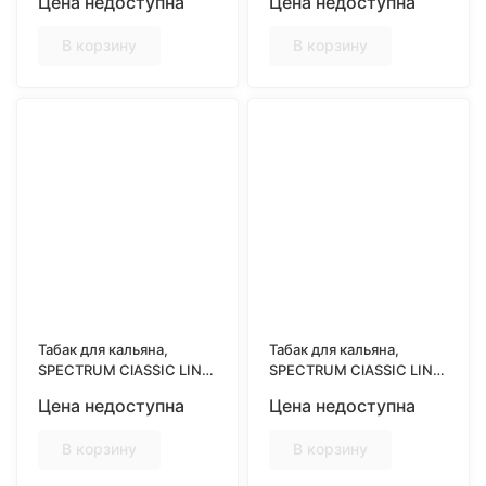
Цена недоступна
Цена недоступна
(Питая и Айва)
В корзину
В корзину
Табак для кальяна,
Табак для кальяна,
SPECTRUM ClASSIC LINE
SPECTRUM ClASSIC LINE
25гр, ENERGY STORM
25гр, EPIC MINT
Цена недоступна
Цена недоступна
(Энергетический
(Мощная Мята)
напиток)
В корзину
В корзину