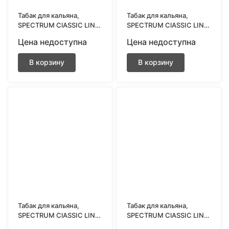
Табак для кальяна,
Табак для кальяна,
SPECTRUM ClASSIC LINE
SPECTRUM ClASSIC LINE
25гр, CHINESE GRASS
25гр, LEMON HURRICANE
Цена недоступна
Цена недоступна
(Китайские Травы)
(Лимон харикейн)
В корзину
В корзину
Табак для кальяна,
Табак для кальяна,
SPECTRUM ClASSIC LINE
SPECTRUM ClASSIC LINE
25гр, AMERICAN PEACH
25гр, APPLE STRUDEL