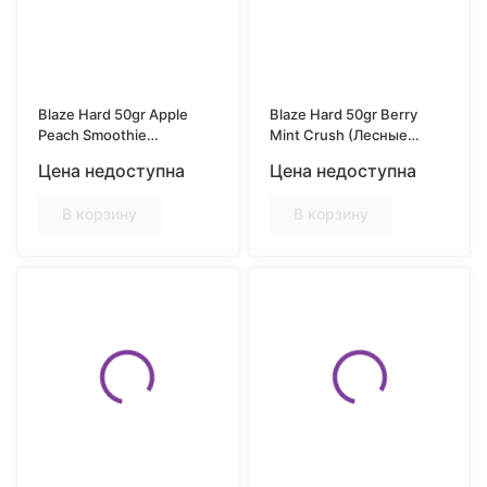
Blaze Hard 50gr Apple
Blaze Hard 50gr Berry
Peach Smoothie
Mint Crush (Лесные
(Яблочно-Персиковое
Ягоды с Мятой)
Цена недоступна
Цена недоступна
Смузи)
В корзину
В корзину