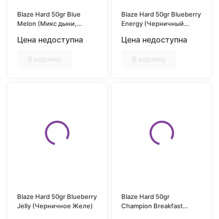
Blaze Hard 50gr Blue
Blaze Hard 50gr Blueberry
Melon (Микс дыни,
Energy (Черничный
черники и граната)
Энергетик)
Цена недоступна
Цена недоступна
В корзину
В корзину
Blaze Hard 50gr Blueberry
Blaze Hard 50gr
Jelly (Черничное Желе)
Champion Breakfast
(Овсяная каша с