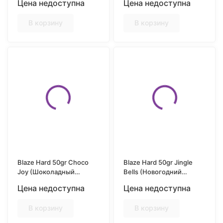
Цена недоступна
Цена недоступна
ягодами)
В корзину
В корзину
Blaze Hard 50gr Choco
Blaze Hard 50gr Jingle
Joy (Шоколадный
Bells (Новогодний
десерт)
мандарин с хвоей)
Цена недоступна
Цена недоступна
В корзину
В корзину