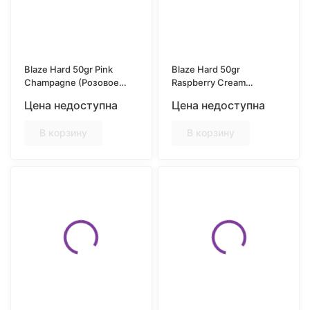
Blaze Hard 50gr Pink
Blaze Hard 50gr
Champagne (Розовое
Raspberry Cream
шампанское с нотками
(Малиновое
Цена недоступна
Цена недоступна
ягод)
Мороженное)
В корзину
В корзину