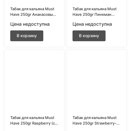
Табак для кальяна Must
Табак для кальяна Must
Have 250gr Ананасовые
Have 250gr Пинкман
кольца (Pineapple Rings)
(Pinkman)
Цена недоступна
Цена недоступна
В корзину
В корзину
Табак для кальяна Must
Табак для кальяна Must
Have 250gr Raspberry (с
Have 250gr Strawberry-
ароматом малины)
Lychee (с ароматом