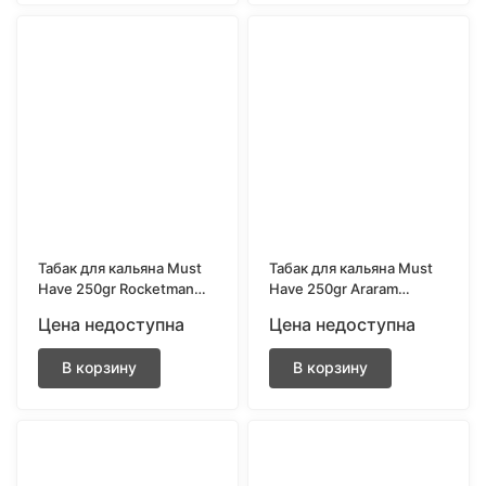
Табак для кальяна Must
Табак для кальяна Must
Have 250gr Rocketman
Have 250gr Araram
(Клубника, киви и
(Чернослив, арбуз,
Цена недоступна
Цена недоступна
грейпфрут)
виноград)
В корзину
В корзину