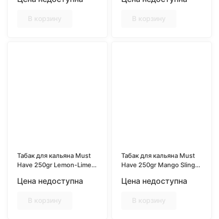
В корзину
В корзину
Табак для кальяна Must
Табак для кальяна Must
Have 250gr Lemon-Lime
Have 250gr Mango Sling
(Лимон-лайм)
(с ароматом напитка
Цена недоступна
Цена недоступна
манго слинг)
В корзину
В корзину