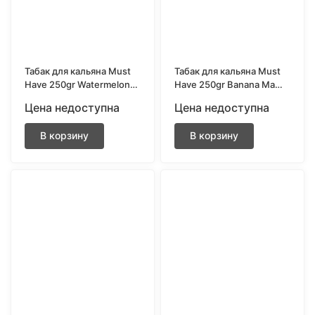
Табак для кальяна Must
Табак для кальяна Must
Have 250gr Watermelon
Have 250gr Banana Mama
(с ароматом арбуза)
(Банан)
Цена недоступна
Цена недоступна
В корзину
В корзину