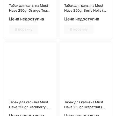
Табак для кальяна Must
Табак для кальяна Must
Have 250gr Orange Team
Have 250gr Berry Holls (с
(Апельсин)
ароматом ягодных
Цена недоступна
Цена недоступна
леденцов)
В корзину
В корзину
Табак для кальяна Must
Табак для кальяна Must
Have 250gr Blackberry (с
Have 250gr Grapefruit (с
ароматом ежевики)
ароматом грейпфрута)
Цена недоступна
Цена недоступна