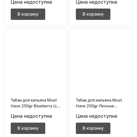
Цена недоступна
Цена недоступна
земляники и личи)
В корзину
В корзину
Табак для кальяна Must
Табак для кальяна Must
Have 250gr Blueberry (с
Have 250gr Лесные
ароматом черники)
ягоды (Forest Berries)
Цена недоступна
Цена недоступна
В корзину
В корзину