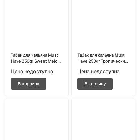
Табак для кальяна Must
Табак для кальяна Must
Have 250gr Sweet Melon
Have 250gr Тропический
(Сладкая спелая дыня)
сок (Tropic Juice)
Цена недоступна
Цена недоступна
В корзину
В корзину