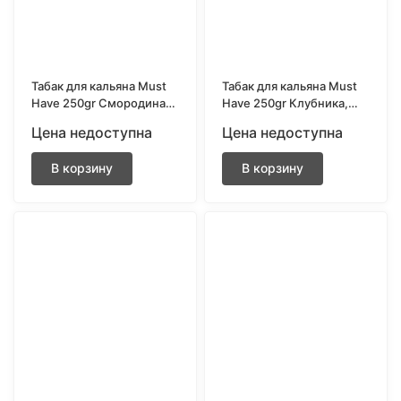
Табак для кальяна Must
Табак для кальяна Must
Have 250gr Смородина,
Have 250gr Клубника,
апельсин и виноград
лимон, арбуз
Цена недоступна
Цена недоступна
В корзину
В корзину