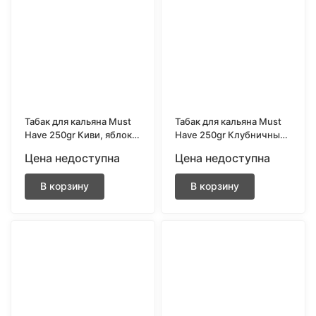
Табак для кальяна Must
Табак для кальяна Must
Have 250gr Киви, яблоко
Have 250gr Клубничный
и лайм
сорбет
Цена недоступна
Цена недоступна
В корзину
В корзину