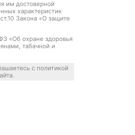
ия им достоверной
упна
В корзину
енных характеристик
 ст.10 Закона «О защите
Нет в наличии
-ФЗ «Об охране здоровья
янами, табачной и
упна
В корзину
Нет в наличии
лашаетесь с политикой
айта.
упна
В корзину
Нет в наличии