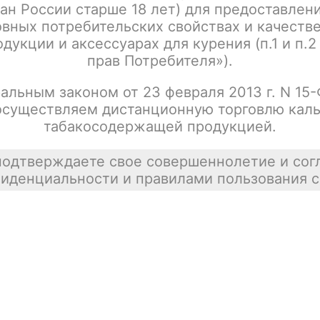
ан России старше 18 лет) для предоставлен
BRUSKO BIT 20gr - Инжирное варенье
Цена недост
вных потребительских свойствах и качеств
tx00012523
покупателей
дукции и аксессуарах для курения (п.1 и п.2
прав Потребителя»).
альным законом от 23 февраля 2013 г. N 15
осуществляем дистанционную торговлю каль
BRUSKO BIT 20gr - Кактусовый ананас
Цена недост
табакосодержащей продукцией.
tx00012524
подтверждаете свое совершеннолетие и сог
иденциальности и правилами пользования с
BRUSKO BIT 20gr - Куба Либре
Цена недост
tx00012525