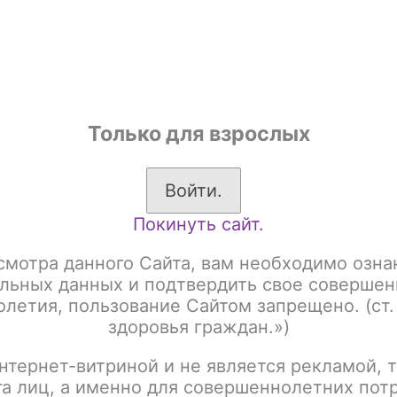
shop
Только для взрослых
ы
Аксессуары для курения
Жевательный табак
Войти.
Покинуть сайт.
к для кальяна
Brusko (Кальянная смесь на основе чайного листа)
 Bit 20 гр
смотра данного Сайта, вам необходимо озна
льных данных и подтвердить свое совершен
летия, пользование Сайтом запрещено. (ст.
здоровья граждан.»)
:
Название
нтернет-витриной и не является рекламой, т
га лиц, а именно для совершеннолетних пот