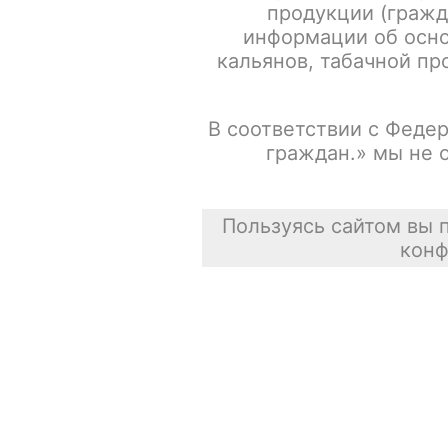
продукции (гражд
информации об осно
Испарители FREEMAX MS-D / Mesh 0.15ohm / 5шт/уп
кальянов, табачной про
Сасискович Сасиска
В соответствии с Федер
31 июля 2026
граждан.» мы не 
Пользуясь сайтом вы 
конф