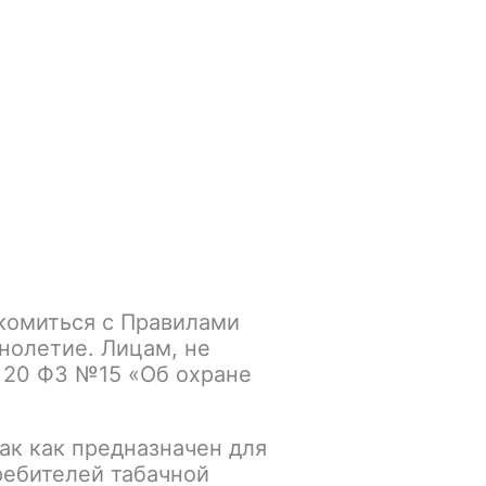
Войти
/
Регистрация
.smokegun@mail.ru
Корзина
Зажигалки
Кальяны
Brusko Bit 20 гр
комиться с Правилами
нолетие. Лицам, не
 20 ФЗ №15 «Об охране
ак как предназначен для
ребителей табачной