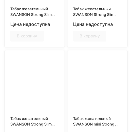
Табак жевательный
Табак жевательный
SWANSON Strong Slim
SWANSON Strong Slim
Compact, Вишня 10гр
Compact, Мята 10гр
Цена недоступна
Цена недоступна
В корзину
В корзину
Табак жевательный
Табак жевательный
SWANSON Strong Slim
SWANSON mini Strong ,
Compact, Холод 10гр
Можжевельник 10гр