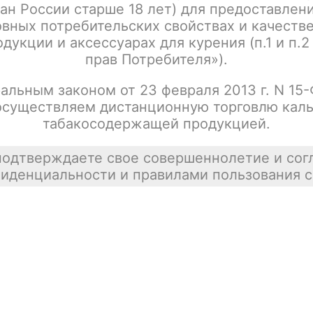
ан России старше 18 лет) для предоставлен
:
Название
вных потребительских свойствах и качеств
дукции и аксессуарах для курения (п.1 и п.2
прав Потребителя»).
Chapman Браун Компакт, МРЦ 210
Цена недост
альным законом от 23 февраля 2013 г. N 15
осуществляем дистанционную торговлю каль
покупателей
табакосодержащей продукцией.
подтверждаете свое совершеннолетие и сог
иденциальности и правилами пользования с
Сигареты "Chapman Рэд" ОР (230,00)
Цена недост
Сигариллы "Chapman Браун" ОР
Цена недост
(Германия) (230,00)