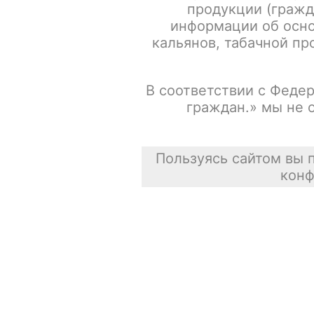
продукции (гражд
Сортировать
информации об осно
Стики
кальянов, табачной про
Табак для самокруток
В соответствии с Федер
граждан.» мы не 
Отзывы о товарах
Пользуясь сайтом вы 
конф
Испарители FREEMAX MS-D / Mesh 0.25ohm / 5шт/уп
Сасискович Сасиска
31 июля 2026
Испарители FREEMAX MS-D / Mesh 0.15ohm / 5шт/уп