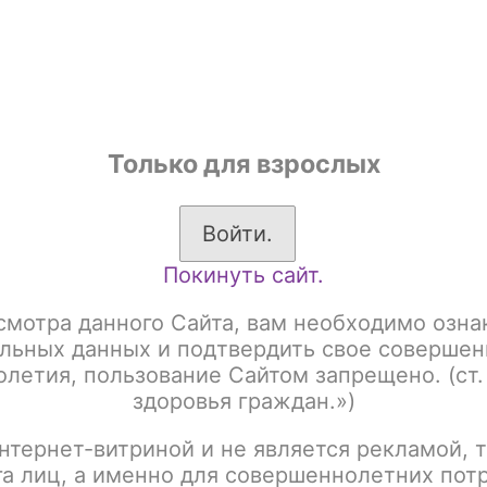
shop
Только для взрослых
ы
Аксессуары для курения
Жевательный табак
Войти.
Покинуть сайт.
ретная продукция
етная продукция
смотра данного Сайта, вам необходимо озна
льных данных и подтвердить свое совершен
летия, пользование Сайтом запрещено. (ст.
здоровья граждан.»)
Сигареты
Сигариллы
Сти
нтернет-витриной и не является рекламой, т
га лиц, а именно для совершеннолетних пот