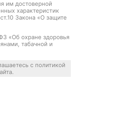
ия им достоверной
енных характеристик
 ст.10 Закона «О защите
упна
В корзину
-ФЗ «Об охране здоровья
янами, табачной и
В наличии
лашаетесь с политикой
айта.
упна
В корзину
В наличии
упна
В корзину