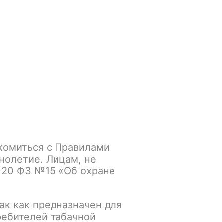
Войти
/
Регистрация
.smokegun@mail.ru
Корзина
Зажигалки
Кальяны
комиться с Правилами
нолетие. Лицам, не
 20 ФЗ №15 «Об охране
ак как предназначен для
ребителей табачной