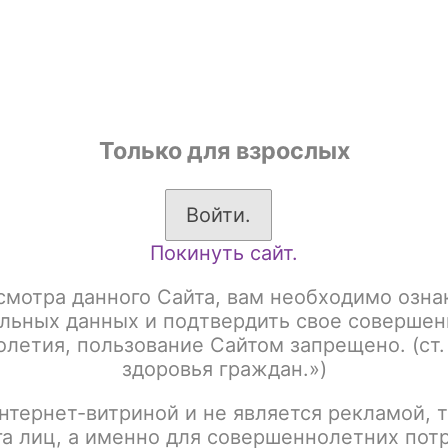
shop
Только для взрослых
ы
Аксессуары для курения
Жевательный табак
Войти.
Покинуть сайт.
адлежности
Чаши
AVANTI
I
смотра данного Сайта, вам необходимо озна
льных данных и подтвердить свое совершен
летия, пользование Сайтом запрещено. (ст.
здоровья граждан.»)
:
Название
нтернет-витриной и не является рекламой, т
га лиц, а именно для совершеннолетних пот