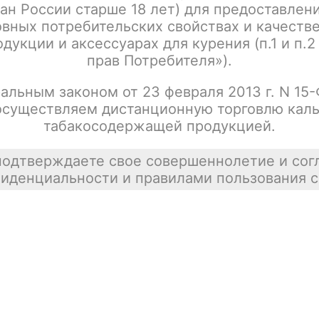
ан России старше 18 лет) для предоставлен
Чаша AVANTI Classic
Цена недост
вных потребительских свойствах и качеств
tx00010336
покупателей
дукции и аксессуарах для курения (п.1 и п.2
прав Потребителя»).
альным законом от 23 февраля 2013 г. N 15
осуществляем дистанционную торговлю каль
Чаша AVANTI Турецкая
Цена недост
табакосодержащей продукцией.
tx00010337
подтверждаете свое совершеннолетие и сог
иденциальности и правилами пользования с
Чаша AVANTI Турка
Цена недост
tx00010331