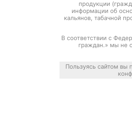
продукции (гражд
информации об осно
Испарители FREEMAX MS-D / Mesh 0.15ohm / 5шт/уп
кальянов, табачной про
Сасискович Сасиска
В соответствии с Федер
31 июля 2026
граждан.» мы не 
Пользуясь сайтом вы 
конф