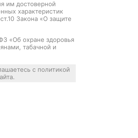
ия им достоверной
упна
В корзину
енных характеристик
 ст.10 Закона «О защите
Нет в наличии
-ФЗ «Об охране здоровья
янами, табачной и
упна
В корзину
Нет в наличии
лашаетесь с политикой
айта.
упна
В корзину
Нет в наличии