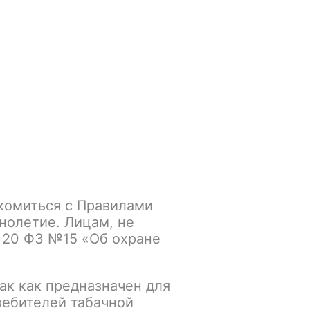
Войти
/
Регистрация
.smokegun@mail.ru
Корзина
Зажигалки
Кальяны
комиться с Правилами
нолетие. Лицам, не
 20 ФЗ №15 «Об охране
ак как предназначен для
ребителей табачной