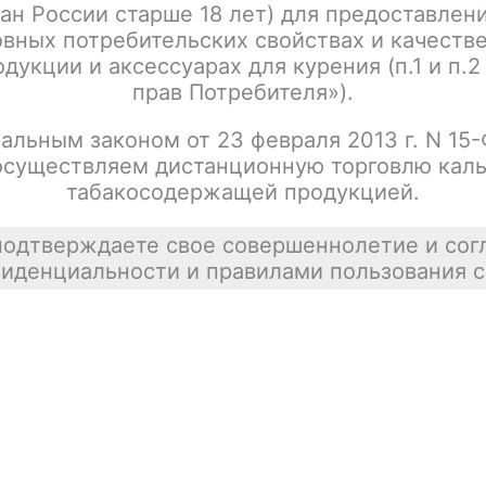
ан России старше 18 лет) для предоставлен
:
Название
вных потребительских свойствах и качеств
дукции и аксессуарах для курения (п.1 и п.2
прав Потребителя»).
Шахта Misha Revolt - Ferra Red
Цена недост
альным законом от 23 февраля 2013 г. N 15
tx00006714
осуществляем дистанционную торговлю каль
покупателей
табакосодержащей продукцией.
подтверждаете свое совершеннолетие и сог
иденциальности и правилами пользования с
Шахта Misha Rebel - Azure
Цена недост
tx00006732
Шахта Misha Rebel - Ferra Red
Цена недост
tx00006738