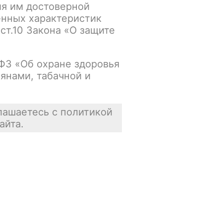
ия им достоверной
енных характеристик
 ст.10 Закона «О защите
упна
В корзину
-ФЗ «Об охране здоровья
янами, табачной и
Осталась 1 шт.
лашаетесь с политикой
айта.
упна
В корзину
Нет в наличии
упна
В корзину