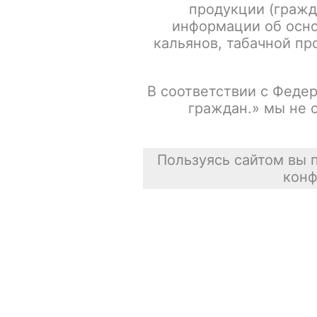
продукции (гражд
Сортировать
Отзывы о товарах
информации об осно
кальянов, табачной про
Испарители FREEMAX MS-D / Mesh 0.25ohm / 5шт/уп
В соответствии с Федер
граждан.» мы не 
Сасискович Сасиска
31 июля 2026
Пользуясь сайтом вы 
конф
Испарители FREEMAX MS-D / Mesh 0.15ohm / 5шт/уп
Сасискович Сасиска
31 июля 2026