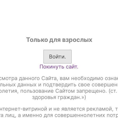
shop
Только для взрослых
ы
Аксессуары для курения
Жевательный табак
Войти.
Покинуть сайт.
яны
Misha
смотра данного Сайта, вам необходимо озна
льных данных и подтвердить свое совершен
летия, пользование Сайтом запрещено. (ст.
здоровья граждан.»)
Revolt
нтернет-витриной и не является рекламой, т
га лиц, а именно для совершеннолетних пот