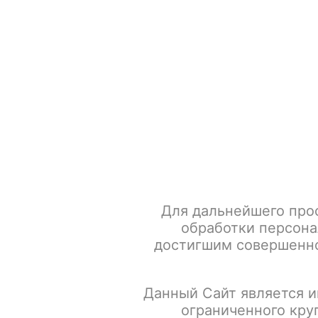
+7 917 666 66 22
По всем вопросам
Каталог товаров
POD-систем
Главная
Каль
Каталог товаров
Misha
Для дальнейшего про
обработки персона
Rebel
достигшим совершенно
Revolt
Rebel
Данный Сайт является и
ограниченного кру