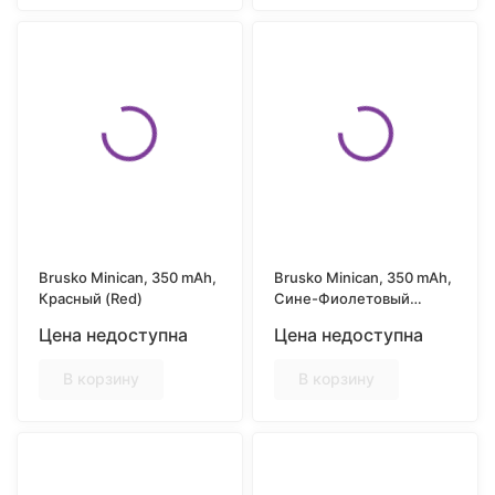
Brusko Minican, 350 mAh,
Brusko Minican, 350 mAh,
Красный (Red)
Сине-Фиолетовый
градиент (Blue-Violet
Цена недоступна
Цена недоступна
gradient)
В корзину
В корзину