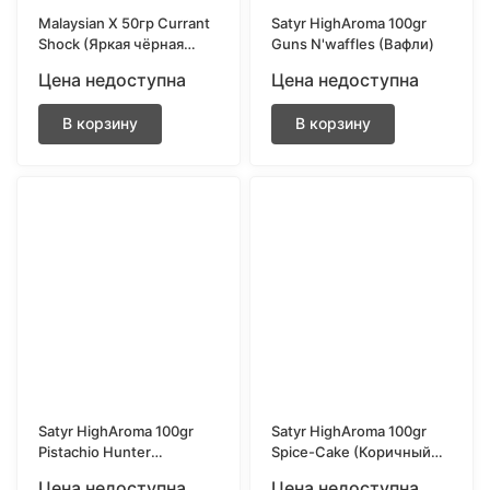
Malaysian X 50гр Currant
Satyr HighAroma 100gr
Shock (Яркая чёрная
Guns N'waffles (Вафли)
смородина)
Цена недоступна
Цена недоступна
В корзину
В корзину
Satyr HighAroma 100gr
Satyr HighAroma 100gr
Pistachio Hunter
Spice-Cake (Коричный
(Фисташки)
пряник)
Цена недоступна
Цена недоступна