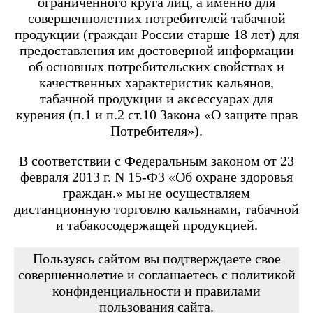
ограниченного круга лиц, а именно для
Angry Vape Fury
Angry Vape Fury Max
совершеннолетних потребителей табачной
APX C1
продукции (граждан России старше 18 лет) для
Dabbler
предоставления им достоверной информации
Favostix
об основных потребительских свойствах и
Favostix mini
FEELIN
качественных характеристик кальянов,
FEELIN 2.0
табачной продукции и аксессуарах для
FEELIN MINI
курения (п.1 и п.2 ст.10 Закона «О защите прав
FEELIN X
Потребителя»).
Flexus
FLEXUS BLOK
FLEXUS Q
В соответствии с Федеральным законом от 23
FLICK
февраля 2013 г. N 15-ФЗ «Об охране здоровья
Minican
граждан.» мы не осуществляем
Minican 2.0
Minican 3.0
дистанционную торговлю кальянами, табачной
Minican 3.0 PRO
и табакосодержащей продукцией.
Minican 4.0
Minican 5
Minican 5 PRO
Пользуясь сайтом вы подтверждаете свое
Minican 6
совершеннолетие и соглашаетесь с политикой
Minican LITE
конфиденциальности и правилами
Minican plus
пользования сайта.
Minican PLUS SLIDER