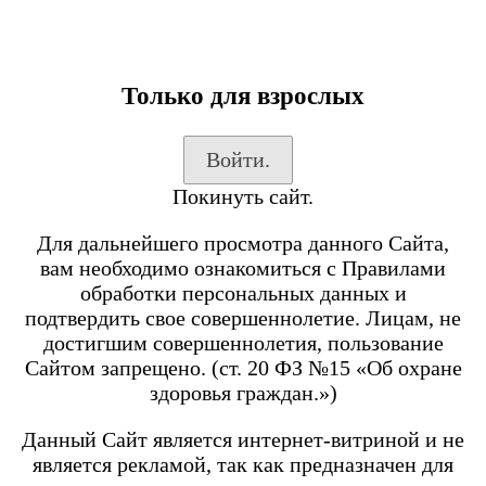
Только для взрослых
Каталог товаров
Войти.
Вход на сайт
Покинуть сайт.
Shop-Script
Блог
Для дальнейшего просмотра данного Сайта,
SmokeGun
вам необходимо ознакомиться с Правилами
обработки персональных данных и
подтвердить свое совершеннолетие. Лицам, не
Каталог товаров
достигшим совершеннолетия, пользование
Сайтом запрещено. (ст. 20 ФЗ №15 «Об охране
Посмотреть все товары
здоровья граждан.»)
POD-системы
BRUSKO
Данный Сайт является интернет-витриной и не
является рекламой, так как предназначен для
Minican 6 PRO