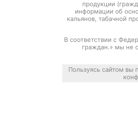
продукции (гражд
информации об осно
Испарители FREEMAX MS-D / Mesh 0.15ohm / 5шт/уп
кальянов, табачной про
Сасискович Сасиска
В соответствии с Федер
31 июля 2026
граждан.» мы не 
Пользуясь сайтом вы 
конф