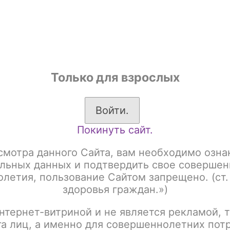
shop
Только для взрослых
ы
Аксессуары для курения
Жевательный табак
Войти.
Покинуть сайт.
тельный табак
ICEBURN
URN
смотра данного Сайта, вам необходимо озна
льных данных и подтвердить свое совершен
летия, пользование Сайтом запрещено. (ст.
здоровья граждан.»)
:
Название
нтернет-витриной и не является рекламой, т
га лиц, а именно для совершеннолетних пот