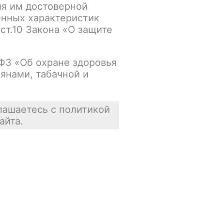
ия им достоверной
упна
В корзину
енных характеристик
 ст.10 Закона «О защите
Осталось 2 шт.
-ФЗ «Об охране здоровья
янами, табачной и
упна
В корзину
В наличии
лашаетесь с политикой
айта.
упна
В корзину
В наличии