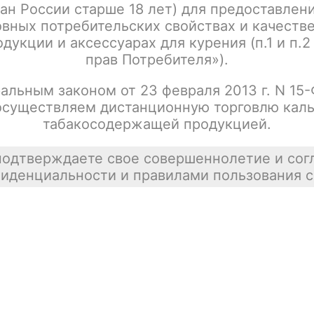
ан России старше 18 лет) для предоставлен
Жевательный табак ICEBURN Soft - Original
Цена недост
(Классическая мята) Slim
вных потребительских свойствах и качеств
покупателей
дукции и аксессуарах для курения (п.1 и п.2
tx00001647
прав Потребителя»).
альным законом от 23 февраля 2013 г. N 15
осуществляем дистанционную торговлю каль
Жевательный табак ICEBURN Strong - Cold
Цена недост
табакосодержащей продукцией.
Dry (Колд драй) Classic
tx00001636
подтверждаете свое совершеннолетие и сог
иденциальности и правилами пользования с
Жевательный табак ICEBURN Ultra slim -
Цена недост
Double mint (Двойная мята) Mini
tx00016961