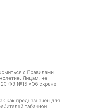
Войти
/
Регистрация
.smokegun@mail.ru
Корзина
Зажигалки
Кальяны
комиться с Правилами
нолетие. Лицам, не
 20 ФЗ №15 «Об охране
ак как предназначен для
ребителей табачной