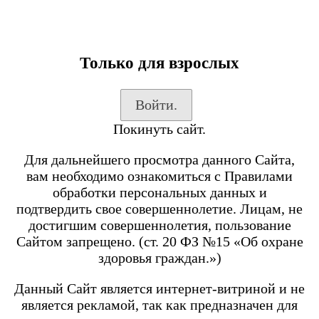
Только для взрослых
Каталог товаров
Войти.
Вход на сайт
Покинуть сайт.
Shop-Script
Блог
Для дальнейшего просмотра данного Сайта,
SmokeGun
вам необходимо ознакомиться с Правилами
обработки персональных данных и
подтвердить свое совершеннолетие. Лицам, не
Каталог товаров
достигшим совершеннолетия, пользование
Сайтом запрещено. (ст. 20 ФЗ №15 «Об охране
Посмотреть все товары
здоровья граждан.»)
POD-системы
BRUSKO
Данный Сайт является интернет-витриной и не
является рекламой, так как предназначен для
Minican 6 PRO