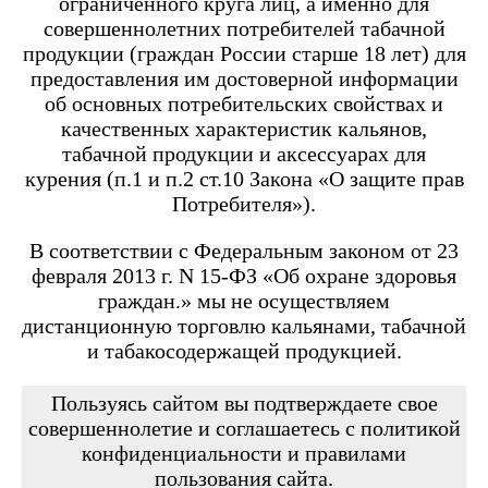
ограниченного круга лиц, а именно для
Angry Vape Fury
Angry Vape Fury Max
совершеннолетних потребителей табачной
APX C1
продукции (граждан России старше 18 лет) для
Dabbler
предоставления им достоверной информации
Favostix
об основных потребительских свойствах и
Favostix mini
FEELIN
качественных характеристик кальянов,
FEELIN 2.0
табачной продукции и аксессуарах для
FEELIN MINI
курения (п.1 и п.2 ст.10 Закона «О защите прав
FEELIN X
Потребителя»).
Flexus
FLEXUS BLOK
FLEXUS Q
В соответствии с Федеральным законом от 23
FLICK
февраля 2013 г. N 15-ФЗ «Об охране здоровья
Minican
граждан.» мы не осуществляем
Minican 2.0
Minican 3.0
дистанционную торговлю кальянами, табачной
Minican 3.0 PRO
и табакосодержащей продукцией.
Minican 4.0
Minican 5
Minican 5 PRO
Пользуясь сайтом вы подтверждаете свое
Minican 6
совершеннолетие и соглашаетесь с политикой
Minican LITE
конфиденциальности и правилами
Minican plus
пользования сайта.
Minican PLUS SLIDER