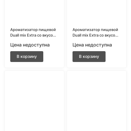
Ароматизатор пищевой
Ароматизатор пищевой
Duall mix Extra со вкусом
Duall mix Extra со вкусом
Клубничный лимонад 13
Ледяная кола 13 мл.
Цена недоступна
Цена недоступна
мл.
В корзину
В корзину