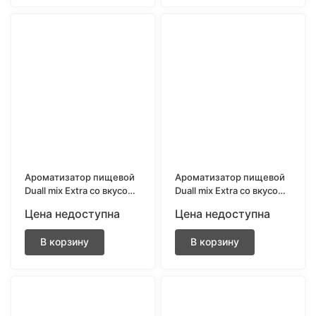
Ароматизатор пищевой
Ароматизатор пищевой
Duall mix Extra со вкусом
Duall mix Extra со вкусом
Кислая жвачка
Кислый виноград манго
Цена недоступна
Цена недоступна
грейпфрут клубника 13
13 мл.
мл.
В корзину
В корзину