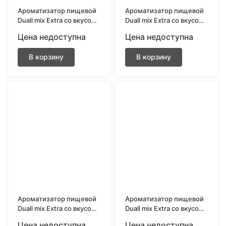
Ароматизатор пищевой
Ароматизатор пищевой
Duall mix Extra со вкусом
Duall mix Extra со вкусом
Морозный Ред булл 13
Морозный спрайт 13 мл.
Цена недоступна
Цена недоступна
мл.
В корзину
В корзину
Ароматизатор пищевой
Ароматизатор пищевой
Duall mix Extra со вкусом
Duall mix Extra со вкусом
Мятная жвачка 13 мл.
Мятные леденцы
Цена недоступна
Цена недоступна