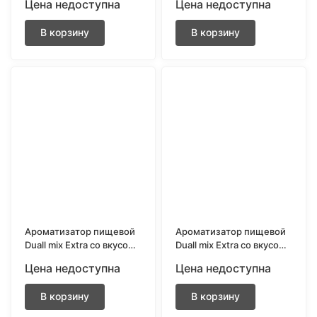
Цена недоступна
Цена недоступна
мл.
В корзину
В корзину
Ароматизатор пищевой
Ароматизатор пищевой
Duall mix Extra со вкусом
Duall mix Extra со вкусом
Жвачка арбуз дыня 13
Жвачка клубника киви 13
Цена недоступна
Цена недоступна
мл.
мл.
В корзину
В корзину