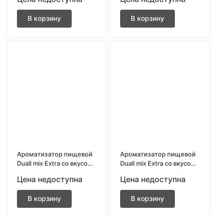
эвкалипт 13 мл.
В корзину
В корзину
Ароматизатор пищевой
Ароматизатор пищевой
Duall mix Extra со вкусом
Duall mix Extra со вкусом
Садовые ягоды 13 мл.
Сладкая мята 13 мл.
Цена недоступна
Цена недоступна
В корзину
В корзину