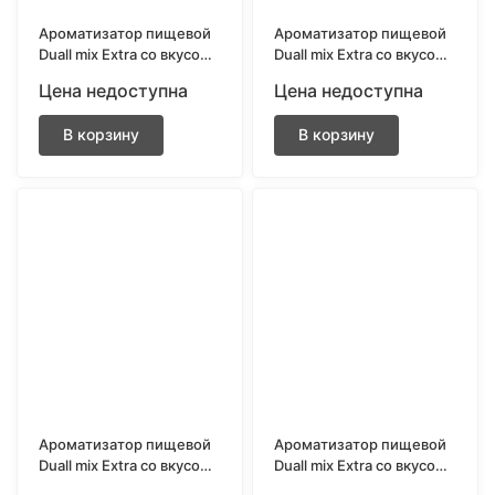
Ароматизатор пищевой
Ароматизатор пищевой
Duall mix Extra со вкусом
Duall mix Extra со вкусом
Ананас Киви 13 мл.
Арбузный лимонад 13
Цена недоступна
Цена недоступна
мл.
В корзину
В корзину
Ароматизатор пищевой
Ароматизатор пищевой
Duall mix Extra со вкусом
Duall mix Extra со вкусом
Виноград клубника 13
Вишня клубника 13 мл.