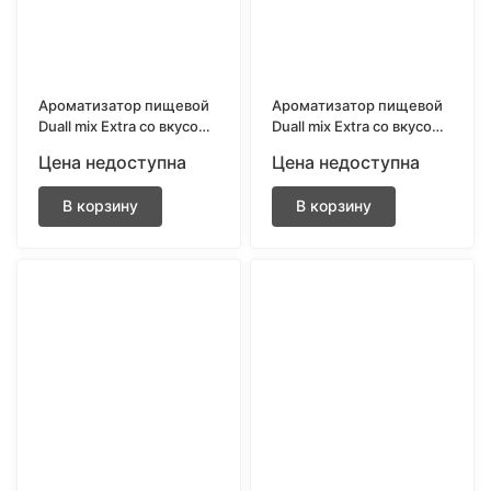
Ароматизатор пищевой
Ароматизатор пищевой
Duall mix Extra со вкусом
Duall mix Extra со вкусом
Морозный арбуз 13 мл.
Морозный виноград 13
Цена недоступна
Цена недоступна
мл.
В корзину
В корзину