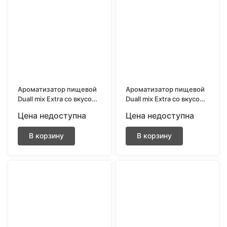
Ароматизатор пищевой
Ароматизатор пищевой
Duall mix Extra со вкусом
Duall mix Extra со вкусом
Клубника банан 13 мл.
Клубничное мороженое
Цена недоступна
Цена недоступна
13 мл.
В корзину
В корзину