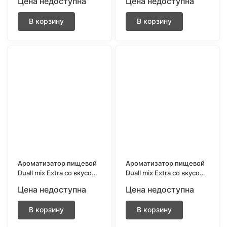
Цена недоступна
Цена недоступна
апельсином 13 мл.
13 мл.
В корзину
В корзину
Ароматизатор пищевой
Ароматизатор пищевой
Duall mix Extra со вкусом
Duall mix Extra со вкусом
Малиновый йогурт 13
Манго малина 13 мл.
Цена недоступна
Цена недоступна
мл.
В корзину
В корзину