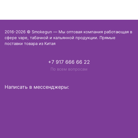
2016-2026 © Smokegun — Мы оптовая компания работающая в
сфере vape, табачной и кальянной продукции. Прямые
поставки товара из Китая
+7 917 666 66 22
По всем вопросам
Написать в мессенджеры: