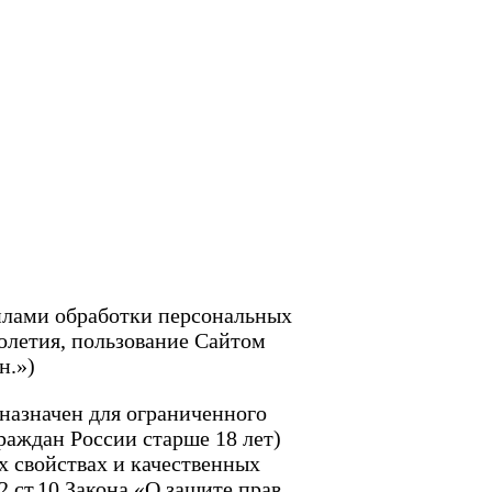
илами обработки персональных
олетия, пользование Сайтом
н.»)
дназначен для ограниченного
раждан России старше 18 лет)
 свойствах и качественных
2 ст.10 Закона «О защите прав