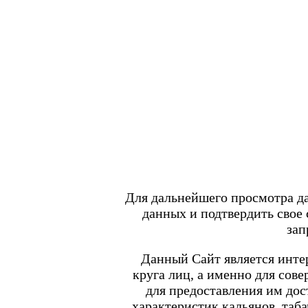
Войти
/
Регистрация
+7 917 666 66 22
По всем вопросам
shop.smokegun@mail.ru
0
Корзина
Каталог товаров
POD-системы
BRUSKO
Для дальнейшего просмотра д
Minican 6 PRO
данных и подтвердить свое
Angry Vape Fury
Angry Vape Fury Max
зап
APX C1
Dabbler
Данный Сайт является интер
Favostix
круга лиц, а именно для сов
Favostix mini
FEELIN
для предоставления им до
FEELIN 2.0
характеристик кальянов, таба