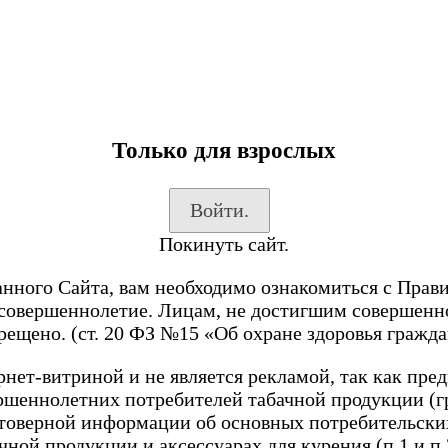
Только для взрослых
Войти.
Покинуть сайт.
анного Сайта, вам необходимо ознакомиться с Прав
 совершеннолетие. Лицам, не достигшим совершенн
рещено. (ст. 20 ФЗ №15 «Об охране здоровья гражда
нет-витриной и не является рекламой, так как пре
ершеннолетних потребителей табачной продукции (г
стоверной информации об основных потребительских
чной продукции и аксессуарах для курения (п.1 и п.