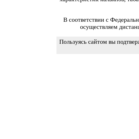
FEELIN MINI
FEELIN X
Flexus
FLEXUS BLOK
В соответствии с Федеральн
FLEXUS Q
осуществляем дистан
FLICK
Minican
Minican 2.0
Пользуясь сайтом вы подтвер
Minican 3.0
Minican 3.0 PRO
Minican 4.0
Minican 5
Minican 5 PRO
Minican 6
Minican LITE
Minican plus
Minican PLUS SLIDER
Minican PRO PLUS
PAGEE AIR
Vilter
ZQ MICOOL
Испарители и картриджи
FREEMAX
Marvos X
MAXPOD 3