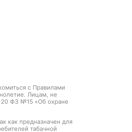
Войти
/
Регистрация
.smokegun@mail.ru
Корзина
Зажигалки
Кальяны
комиться с Правилами
нолетие. Лицам, не
 20 ФЗ №15 «Об охране
ак как предназначен для
ребителей табачной