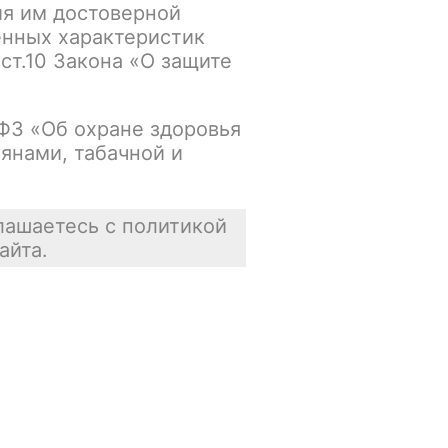
ия им достоверной
упна
В корзину
енных характеристик
 ст.10 Закона «О защите
Нет в наличии
-ФЗ «Об охране здоровья
янами, табачной и
упна
В корзину
Нет в наличии
лашаетесь с политикой
айта.
упна
В корзину
Нет в наличии