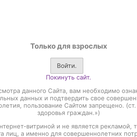
shop
Только для взрослых
ы
Аксессуары для курения
Жевательный табак
Войти.
Покинуть сайт.
системы
BRUSKO
Vilter
смотра данного Сайта, вам необходимо озна
льных данных и подтвердить свое совершен
летия, пользование Сайтом запрещено. (ст.
здоровья граждан.»)
:
Название
нтернет-витриной и не является рекламой, т
га лиц, а именно для совершеннолетних пот