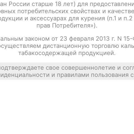
ан России старше 18 лет) для предоставлен
Brusko VILTER, 450 mAh, Светло-Зеленый
Цена недост
вных потребительских свойствах и качеств
tx00000488
покупателей
дукции и аксессуарах для курения (п.1 и п.2
прав Потребителя»).
альным законом от 23 февраля 2013 г. N 15
осуществляем дистанционную торговлю каль
Brusko VILTER, 450 mAh, Шампанское
Цена недост
табакосодержащей продукцией.
tx00000493
подтверждаете свое совершеннолетие и сог
иденциальности и правилами пользования с
Brusko VILTER, 450 mAh, Розовый
Цена недост
tx00000494