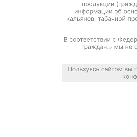
продукции (гражд
информации об осно
Испарители FREEMAX MS-D / Mesh 0.15ohm / 5шт/уп
кальянов, табачной про
Сасискович Сасиска
В соответствии с Федер
31 июля 2026
граждан.» мы не 
Пользуясь сайтом вы 
конф