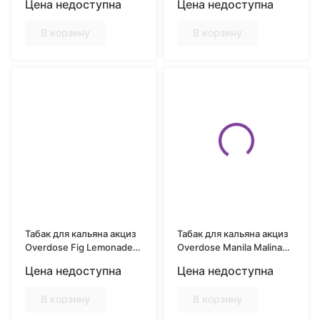
Цена недоступна
Цена недоступна
В корзину
В корзину
Табак для кальяна акциз
Табак для кальяна акциз
Overdose Fig Lemonade
Overdose Manila Malina
(Тропический лимонад)
(Филиппинская малина)
Цена недоступна
Цена недоступна
25 гр.
25 гр.
В корзину
В корзину