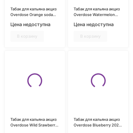
Табак для кальяна акциз
Табак для кальяна акциз
Overdose Orange soda
Overdose Watermelon
(Апельсиновая
(Сахарный арбуз) 25 гр.
Цена недоступна
Цена недоступна
газировка) 25 гр.
В корзину
В корзину
Табак для кальяна акциз
Табак для кальяна акциз
Overdose Wild Srawberry
Overdose Blueberry 2022
(Дикая земляника) 25 гр.
(Черника года) 25 гр.