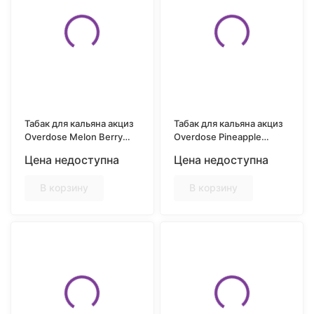
Табак для кальяна акциз
Табак для кальяна акциз
Overdose Melon Berry
Overdose Pineapple
(Ягодная дыня) 25 гр.
Chunks (Ананасовые
Цена недоступна
Цена недоступна
кусочки) 25 гр.
В корзину
В корзину