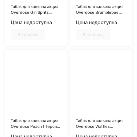
Табак для кальяна акциз
Табак для кальяна акциз
Overdose Gin Spritz
Overdose Brumblebee
(Джин аперольшриц) 25
(Клубника, ежевика,
Цена недоступна
Цена недоступна
гр.
голубика) 25 гр.
В корзину
В корзину
Табак для кальяна акциз
Табак для кальяна акциз
Overdose Peach (Персик)
Overdose Waffles
25 гр.
(Вафли) 25 гр.
Цена недоступна
Цена недоступна