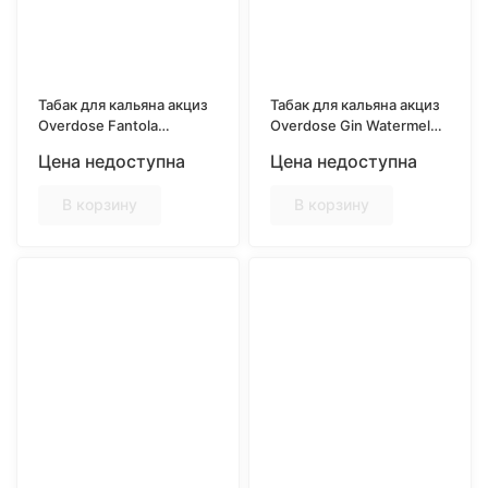
Табак для кальяна акциз
Табак для кальяна акциз
Overdose Fantola
Overdose Gin Watermelon
(Тропическая газировка)
(Арбузный джин) 25 гр.
Цена недоступна
Цена недоступна
25 гр.
В корзину
В корзину