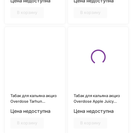
Цена недоступна
Цена недоступна
гр.
Земляника) 25 гр.
В корзину
В корзину
Табак для кальяна акциз
Табак для кальяна акциз
Overdose Tarhun
Overdose Apple Juicy
(Лимонад Тархун) 25 гр.
(Сочное яблоко) 25 гр.
Цена недоступна
Цена недоступна
В корзину
В корзину