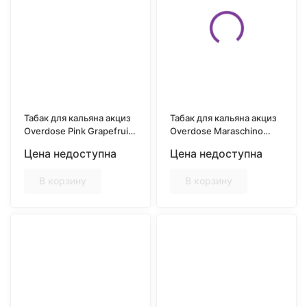
Табак для кальяна акциз
Табак для кальяна акциз
Overdose Pink Grapefruit
Overdose Maraschino
(Розовый грейпфрут) 25
Cherry (Коктейльная
Цена недоступна
Цена недоступна
гр.
Вишня) 25 гр.
В корзину
В корзину