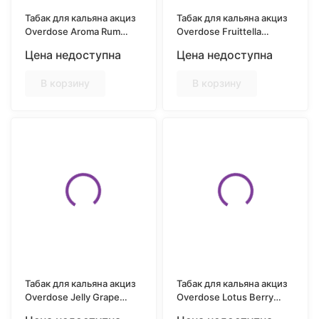
Табак для кальяна акциз
Табак для кальяна акциз
Overdose Aroma Rum
Overdose Fruittella
(Виноградный Ром) 25
(Фруктовая Конфета) 25
Цена недоступна
Цена недоступна
гр.
гр.
В корзину
В корзину
Табак для кальяна акциз
Табак для кальяна акциз
Overdose Jelly Grape
Overdose Lotus Berry
(Виноградный джем ) 25
(Лотос, Вишня,