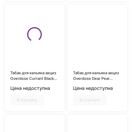
Табак для кальяна акциз
Табак для кальяна акциз
Overdose Currant Black
Overdose Dear Pear
(Черная смородина) 25
(Домашняя груша) 25 гр.
Цена недоступна
Цена недоступна
гр.
В корзину
В корзину