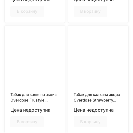
В корзину
В корзину
Табак для кальяна акциз
Табак для кальяна акциз
Overdose Frustyle
Overdose Strawberry
(Кактус-лайм) 25 гр.
Basil (Клубника-базилик)
Цена недоступна
Цена недоступна
25 гр.
В корзину
В корзину