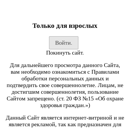
Только для взрослых
Каталог товаров
Войти.
Вход на сайт
Покинуть сайт.
Shop-Script
Блог
Для дальнейшего просмотра данного Сайта,
SmokeGun
вам необходимо ознакомиться с Правилами
обработки персональных данных и
подтвердить свое совершеннолетие. Лицам, не
Каталог товаров
достигшим совершеннолетия, пользование
Сайтом запрещено. (ст. 20 ФЗ №15 «Об охране
Посмотреть все товары
здоровья граждан.»)
POD-системы
BRUSKO
Данный Сайт является интернет-витриной и не
является рекламой, так как предназначен для
Minican 6 PRO