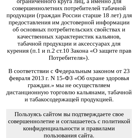
ограниченного круга лиц, а именно для
Angry Vape Fury
Angry Vape Fury Max
совершеннолетних потребителей табачной
APX C1
продукции (граждан России старше 18 лет) для
Dabbler
предоставления им достоверной информации
Favostix
об основных потребительских свойствах и
Favostix mini
FEELIN
качественных характеристик кальянов,
FEELIN 2.0
табачной продукции и аксессуарах для
FEELIN MINI
курения (п.1 и п.2 ст.10 Закона «О защите прав
FEELIN X
Потребителя»).
Flexus
FLEXUS BLOK
FLEXUS Q
В соответствии с Федеральным законом от 23
FLICK
февраля 2013 г. N 15-ФЗ «Об охране здоровья
Minican
граждан.» мы не осуществляем
Minican 2.0
Minican 3.0
дистанционную торговлю кальянами, табачной
Minican 3.0 PRO
и табакосодержащей продукцией.
Minican 4.0
Minican 5
Minican 5 PRO
Пользуясь сайтом вы подтверждаете свое
Minican 6
совершеннолетие и соглашаетесь с политикой
Minican LITE
конфиденциальности и правилами
Minican plus
пользования сайта.
Minican PLUS SLIDER