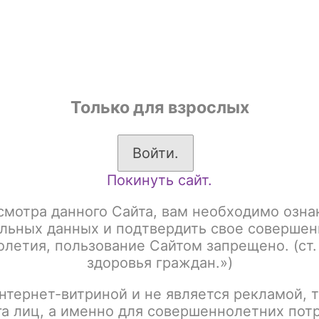
shop
Только для взрослых
ы
Аксессуары для курения
Жевательный табак
Войти.
Покинуть сайт.
к для кальяна
Северный 100гр
ный 100гр
смотра данного Сайта, вам необходимо озна
льных данных и подтвердить свое совершен
летия, пользование Сайтом запрещено. (ст.
здоровья граждан.»)
:
Название
нтернет-витриной и не является рекламой, т
га лиц, а именно для совершеннолетних пот