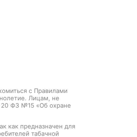
Войти
/
Регистрация
.smokegun@mail.ru
Корзина
Зажигалки
Кальяны
комиться с Правилами
нолетие. Лицам, не
 20 ФЗ №15 «Об охране
ак как предназначен для
ребителей табачной