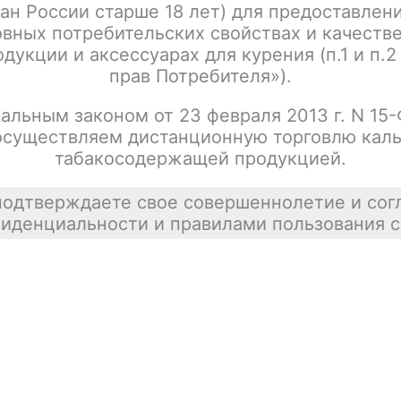
ан России старше 18 лет) для предоставлен
Табак Северный 100гр (Ара Халва)
Цена недост
вных потребительских свойствах и качеств
tx00016524
покупателей
дукции и аксессуарах для курения (п.1 и п.2
прав Потребителя»).
альным законом от 23 февраля 2013 г. N 15
осуществляем дистанционную торговлю каль
Табак Северный 100гр (Корица по жизни)
Цена недост
табакосодержащей продукцией.
tx00016544
подтверждаете свое совершеннолетие и сог
иденциальности и правилами пользования с
Табак Северный 100гр (Манго
Цена недост
Освобождённый)
tx00016599