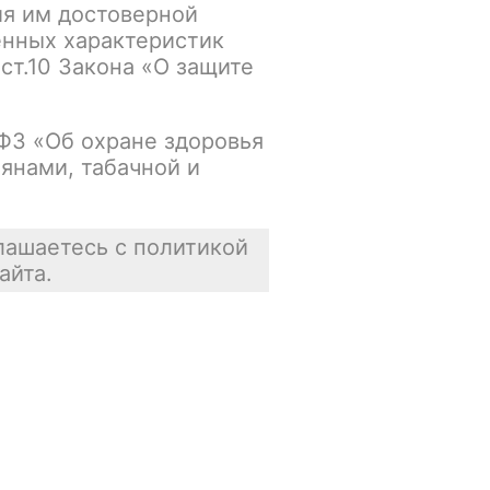
ия им достоверной
упна
В корзину
енных характеристик
 ст.10 Закона «О защите
Осталась 1 шт.
-ФЗ «Об охране здоровья
янами, табачной и
упна
В корзину
В наличии
лашаетесь с политикой
айта.
упна
В корзину
Нет в наличии