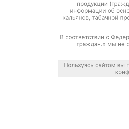
продукции (гражд
информации об осно
Испарители FREEMAX MS-D / Mesh 0.15ohm / 5шт/уп
кальянов, табачной про
Сасискович Сасиска
В соответствии с Федер
31 июля 2026
граждан.» мы не 
Пользуясь сайтом вы 
конф