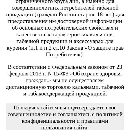
ограниченного круга лиц, а именно для
Angry Vape Fury
Angry Vape Fury Max
совершеннолетних потребителей табачной
APX C1
продукции (граждан России старше 18 лет) для
Dabbler
предоставления им достоверной информации
Favostix
об основных потребительских свойствах и
Favostix mini
FEELIN
качественных характеристик кальянов,
FEELIN 2.0
табачной продукции и аксессуарах для
FEELIN MINI
курения (п.1 и п.2 ст.10 Закона «О защите прав
FEELIN X
Потребителя»).
Flexus
FLEXUS BLOK
FLEXUS Q
В соответствии с Федеральным законом от 23
FLICK
февраля 2013 г. N 15-ФЗ «Об охране здоровья
Minican
граждан.» мы не осуществляем
Minican 2.0
Minican 3.0
дистанционную торговлю кальянами, табачной
Minican 3.0 PRO
и табакосодержащей продукцией.
Minican 4.0
Minican 5
Minican 5 PRO
Пользуясь сайтом вы подтверждаете свое
Minican 6
совершеннолетие и соглашаетесь с политикой
Minican LITE
конфиденциальности и правилами
Minican plus
пользования сайта.
Minican PLUS SLIDER