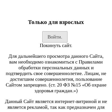
Только для взрослых
Каталог товаров
Войти.
Вход на сайт
Покинуть сайт.
Shop-Script
Блог
Для дальнейшего просмотра данного Сайта,
SmokeGun
вам необходимо ознакомиться с Правилами
обработки персональных данных и
подтвердить свое совершеннолетие. Лицам, не
Каталог товаров
достигшим совершеннолетия, пользование
Сайтом запрещено. (ст. 20 ФЗ №15 «Об охране
Посмотреть все товары
здоровья граждан.»)
POD-системы
BRUSKO
Данный Сайт является интернет-витриной и не
является рекламой, так как предназначен для
Minican 6 PRO