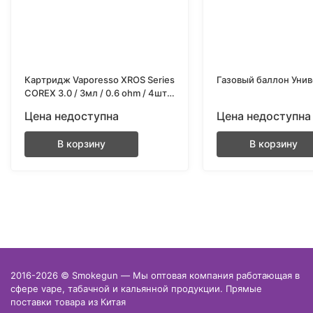
Картридж Vaporesso XROS Series
Газовый баллон Уни
COREX 3.0 / 3мл / 0.6 ohm / 4шт/
уп
Цена недоступна
Цена недоступна
В корзину
В корзину
2016-2026 © Smokegun — Мы оптовая компания работающая в
сфере vape, табачной и кальянной продукции. Прямые
поставки товара из Китая