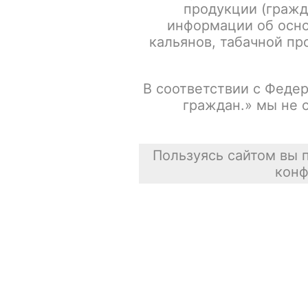
продукции (гражд
информации об осно
Испарители FREEMAX MS-D / Mesh 0.15ohm / 5шт/уп
кальянов, табачной про
Сасискович Сасиска
В соответствии с Федер
31 июля 2026
граждан.» мы не 
Пользуясь сайтом вы 
конф