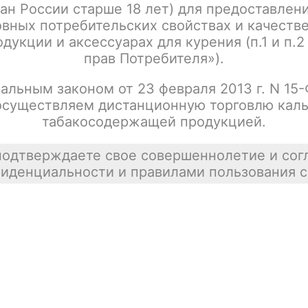
ан России старше 18 лет) для предоставлен
Geekvape Aegis Hero 5 / POD Kit 2000 mAh /
Цена недост
Blaze Red
вных потребительских свойствах и качеств
покупателей
дукции и аксессуарах для курения (п.1 и п.2
tx00000601
прав Потребителя»).
альным законом от 23 февраля 2013 г. N 15
осуществляем дистанционную торговлю каль
Geekvape Aegis Hero 5 / POD Kit 2000 mAh /
Цена недост
табакосодержащей продукцией.
Racing Green
tx00000602
подтверждаете свое совершеннолетие и сог
иденциальности и правилами пользования с
Geekvape Aegis Hero 5 / POD Kit 2000 mAh /
Цена недост
Turbo Blue
tx00000603