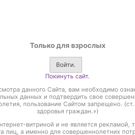
shop
Только для взрослых
ы
Аксессуары для курения
Жевательный табак
Войти.
Покинуть сайт.
системы
GEEK VAPE
Aegis Hero 5
Hero 5
смотра данного Сайта, вам необходимо озна
льных данных и подтвердить свое совершен
летия, пользование Сайтом запрещено. (ст.
здоровья граждан.»)
:
Название
нтернет-витриной и не является рекламой, т
га лиц, а именно для совершеннолетних пот