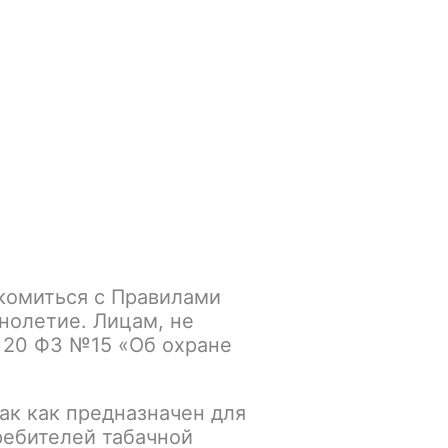
Войти
/
Регистрация
.smokegun@mail.ru
Корзина
Зажигалки
Кальяны
комиться с Правилами
нолетие. Лицам, не
 20 ФЗ №15 «Об охране
ак как предназначен для
ребителей табачной