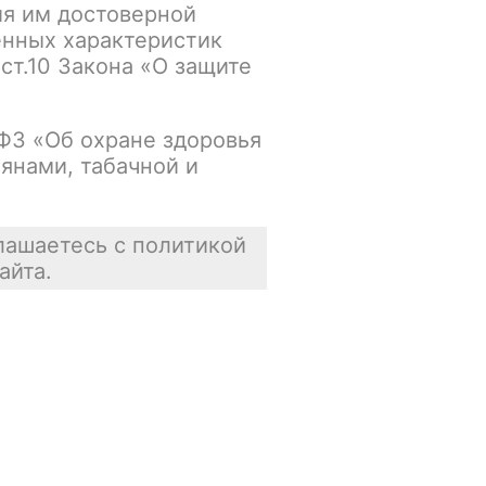
ия им достоверной
упна
В корзину
енных характеристик
 ст.10 Закона «О защите
В наличии
-ФЗ «Об охране здоровья
янами, табачной и
упна
В корзину
В наличии
лашаетесь с политикой
айта.
упна
В корзину
В наличии