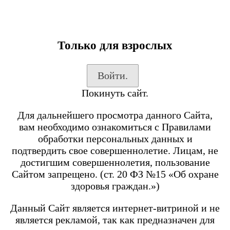
Только для взрослых
Каталог товаров
Войти.
Вход на сайт
Покинуть сайт.
Shop-Script
Блог
Для дальнейшего просмотра данного Сайта,
SmokeGun
вам необходимо ознакомиться с Правилами
обработки персональных данных и
подтвердить свое совершеннолетие. Лицам, не
Каталог товаров
достигшим совершеннолетия, пользование
Сайтом запрещено. (ст. 20 ФЗ №15 «Об охране
Посмотреть все товары
здоровья граждан.»)
POD-системы
BRUSKO
Данный Сайт является интернет-витриной и не
является рекламой, так как предназначен для
Minican 6 PRO