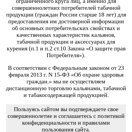
ограниченного круга лиц, а именно для
Angry Vape Fury
Angry Vape Fury Max
совершеннолетних потребителей табачной
APX C1
продукции (граждан России старше 18 лет) для
Dabbler
предоставления им достоверной информации
Favostix
об основных потребительских свойствах и
Favostix mini
FEELIN
качественных характеристик кальянов,
FEELIN 2.0
табачной продукции и аксессуарах для
FEELIN MINI
курения (п.1 и п.2 ст.10 Закона «О защите прав
FEELIN X
Потребителя»).
Flexus
FLEXUS BLOK
FLEXUS Q
В соответствии с Федеральным законом от 23
FLICK
февраля 2013 г. N 15-ФЗ «Об охране здоровья
Minican
граждан.» мы не осуществляем
Minican 2.0
Minican 3.0
дистанционную торговлю кальянами, табачной
Minican 3.0 PRO
и табакосодержащей продукцией.
Minican 4.0
Minican 5
Minican 5 PRO
Пользуясь сайтом вы подтверждаете свое
Minican 6
совершеннолетие и соглашаетесь с политикой
Minican LITE
конфиденциальности и правилами
Minican plus
пользования сайта.
Minican PLUS SLIDER