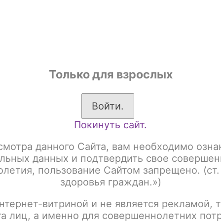
shop
Только для взрослых
ы
Аксессуары для курения
Жевательный табак
Войти.
Покинуть сайт.
системы
GEEK VAPE
Aegis Hero Q
 Hero Q
смотра данного Сайта, вам необходимо озна
льных данных и подтвердить свое совершен
летия, пользование Сайтом запрещено. (ст.
здоровья граждан.»)
:
Название
нтернет-витриной и не является рекламой, т
га лиц, а именно для совершеннолетних пот