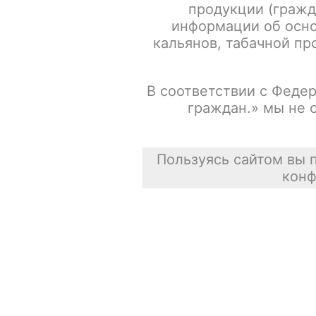
продукции (гражд
информации об осно
Испарители FREEMAX MS-D / Mesh 0.15ohm / 5шт/уп
кальянов, табачной про
Сасискович Сасиска
В соответствии с Федер
31 июля 2026
граждан.» мы не 
Пользуясь сайтом вы 
конф