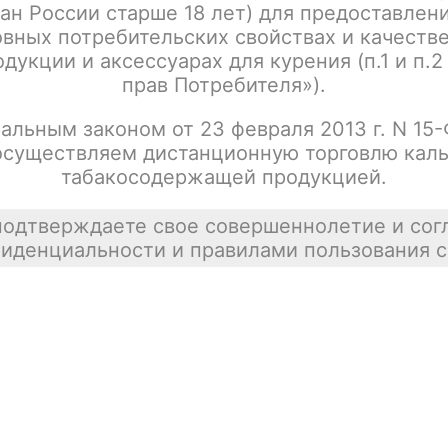
ан России старше 18 лет) для предоставлен
Geekvape Aegis Hero Q / POD Kit 1300 mAh /
Цена недост
Blue
вных потребительских свойствах и качеств
покупателей
дукции и аксессуарах для курения (п.1 и п.2
tx00000634
прав Потребителя»).
альным законом от 23 февраля 2013 г. N 15
осуществляем дистанционную торговлю каль
Geekvape Aegis Hero Q / POD Kit 1300 mAh /
Цена недост
табакосодержащей продукцией.
Green
tx00000654
подтверждаете свое совершеннолетие и сог
иденциальности и правилами пользования с
Geekvape Aegis Hero Q / POD Kit 1300 mAh /
Цена недост
Cyan
tx00000635