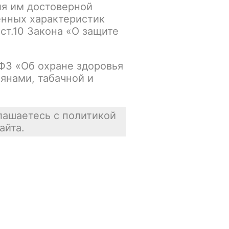
ия им достоверной
упна
В корзину
енных характеристик
 ст.10 Закона «О защите
В наличии
-ФЗ «Об охране здоровья
янами, табачной и
упна
В корзину
В наличии
лашаетесь с политикой
айта.
упна
В корзину
Осталась 1 шт.