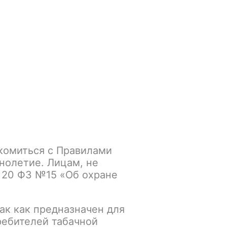
Войти
/
Регистрация
.smokegun@mail.ru
Корзина
Зажигалки
Кальяны
комиться с Правилами
нолетие. Лицам, не
 20 ФЗ №15 «Об охране
ак как предназначен для
ребителей табачной