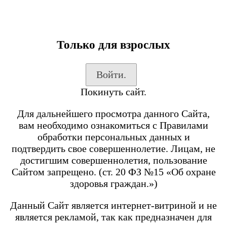
Только для взрослых
Каталог товаров
Войти.
Вход на сайт
Покинуть сайт.
Shop-Script
Блог
Для дальнейшего просмотра данного Сайта,
SmokeGun
вам необходимо ознакомиться с Правилами
обработки персональных данных и
подтвердить свое совершеннолетие. Лицам, не
Каталог товаров
достигшим совершеннолетия, пользование
Сайтом запрещено. (ст. 20 ФЗ №15 «Об охране
Посмотреть все товары
здоровья граждан.»)
POD-системы
BRUSKO
Данный Сайт является интернет-витриной и не
является рекламой, так как предназначен для
Minican 6 PRO