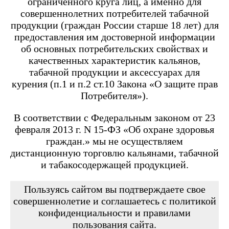
ограниченного круга лиц, а именно для
Angry Vape Fury
Angry Vape Fury Max
совершеннолетних потребителей табачной
APX C1
продукции (граждан России старше 18 лет) для
Dabbler
предоставления им достоверной информации
Favostix
об основных потребительских свойствах и
Favostix mini
FEELIN
качественных характеристик кальянов,
FEELIN 2.0
табачной продукции и аксессуарах для
FEELIN MINI
курения (п.1 и п.2 ст.10 Закона «О защите прав
FEELIN X
Потребителя»).
Flexus
FLEXUS BLOK
FLEXUS Q
В соответствии с Федеральным законом от 23
FLICK
февраля 2013 г. N 15-ФЗ «Об охране здоровья
Minican
граждан.» мы не осуществляем
Minican 2.0
Minican 3.0
дистанционную торговлю кальянами, табачной
Minican 3.0 PRO
и табакосодержащей продукцией.
Minican 4.0
Minican 5
Minican 5 PRO
Пользуясь сайтом вы подтверждаете свое
Minican 6
совершеннолетие и соглашаетесь с политикой
Minican LITE
конфиденциальности и правилами
Minican plus
пользования сайта.
Minican PLUS SLIDER