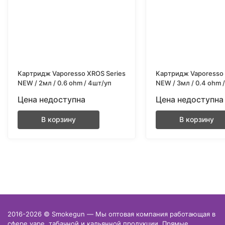
Картридж Vaporesso XROS Series
Картридж Vaporesso 
NEW / 2мл / 0.6 ohm / 4шт/уп
NEW / 3мл / 0.4 ohm 
Цена недоступна
Цена недоступна
В корзину
В корзину
2016-2026 © Smokegun — Мы оптовая компания работающая в
сфере vape, табачной и кальянной продукции. Прямые