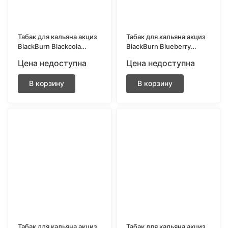
Табак для кальяна акциз
Табак для кальяна акциз
BlackBurn Blackcola
BlackBurn Blueberry
(Кола) 25 гр.
(Голубика) 200 гр.
Цена недоступна
Цена недоступна
В корзину
В корзину
Табак для кальяна акциз
Табак для кальяна акциз