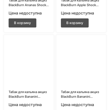
Табак для кальяна акциз
Табак для кальяна акциз
BlackBurn Ananas Shock
BlackBurn Apple Shock
(Ананасовый шок) 200
(Кислое яблоко) 200 гр.
Цена недоступна
Цена недоступна
гр.
В корзину
В корзину
Табак для кальяна акциз
Табак для кальяна акциз
BlackBurn Bananini
BlackBurn Bananini
(Банан) 200 гр.
(Банан) 25 гр.
Цена недоступна
Цена недоступна