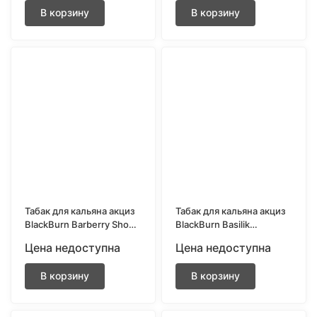
В корзину
В корзину
Табак для кальяна акциз
Табак для кальяна акциз
BlackBurn Barberry Shock
BlackBurn Basilik
(Кислый барбарис) 200
(Базилик) 200 гр.
Цена недоступна
Цена недоступна
гр.
В корзину
В корзину