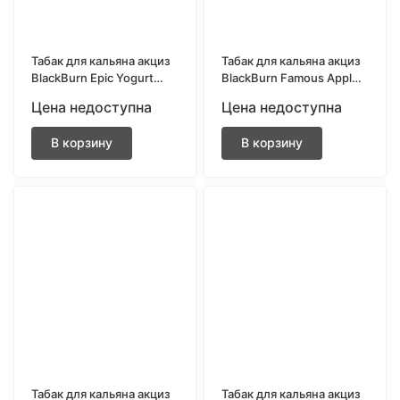
Табак для кальяна акциз
Табак для кальяна акциз
BlackBurn Epic Yogurt
BlackBurn Famous Apple
(Черничный йогурт) 25
(Знаменитое яблоко)
Цена недоступна
Цена недоступна
гр.
200 гр.
В корзину
В корзину
Табак для кальяна акциз
Табак для кальяна акциз