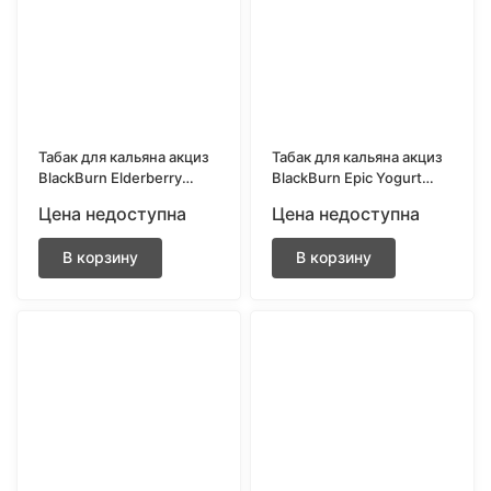
Табак для кальяна акциз
Табак для кальяна акциз
BlackBurn Elderberry
BlackBurn Epic Yogurt
Shock (Кислая бузина) 25
(Черничный йогурт) 200
Цена недоступна
Цена недоступна
гр.
гр.
В корзину
В корзину