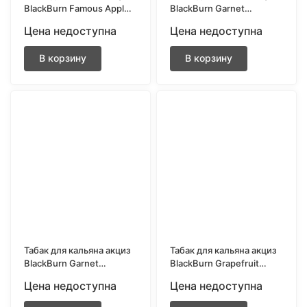
BlackBurn Famous Apple
BlackBurn Garnet
(Легендарное яблоко) 25
(Гранат) 200 гр.
Цена недоступна
Цена недоступна
гр.
В корзину
В корзину
Табак для кальяна акциз
Табак для кальяна акциз
BlackBurn Garnet
BlackBurn Grapefruit
(Гранат) 25 гр.
(Грейпфрут) 25 гр.
Цена недоступна
Цена недоступна