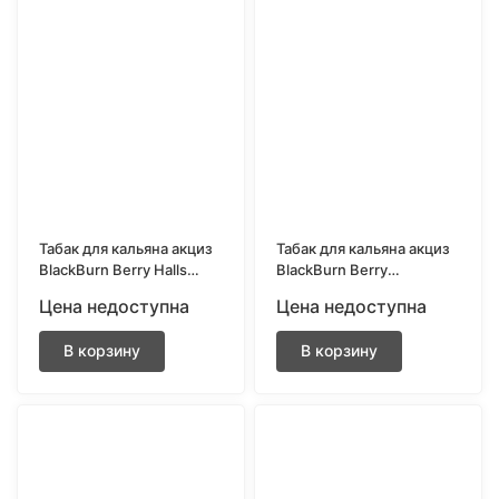
Табак для кальяна акциз
Табак для кальяна акциз
BlackBurn Berry Halls
BlackBurn Berry
(Ягодный холлс) 200 гр.
Lemonade (Ягодный
Цена недоступна
Цена недоступна
лимонад) 200 гр.
В корзину
В корзину