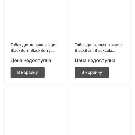
Табак для кальяна акциз
Табак для кальяна акциз
BlackBurn BlackBerry
BlackBurn Blackcola
Lemonade (Ежевичный
(Кола) 200 гр.
Цена недоступна
Цена недоступна
лимонад) 200 гр.
В корзину
В корзину