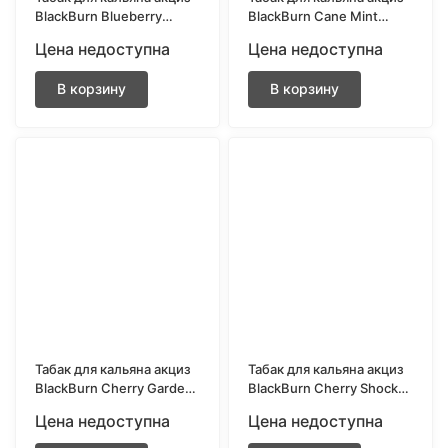
BlackBurn Blueberry
BlackBurn Cane Mint
(Голубика) 25 гр.
(Тростниковая мята) 25
Цена недоступна
Цена недоступна
гр.
В корзину
В корзину
Табак для кальяна акциз
Табак для кальяна акциз
BlackBurn Cherry Garden
BlackBurn Cherry Shock
(Вишневый сад) 200 гр.
(Кислая вишня) 200 гр.
Цена недоступна
Цена недоступна