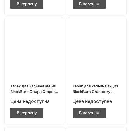
В корзину
В корзину
Табак для кальяна акциз
Табак для кальяна акциз
BlackBurn Chupa Graper
BlackBurn Cranberry
(Чупа-виноград) 200 гр.
Shock (Кислая клюква)
Цена недоступна
Цена недоступна
200 гр.
В корзину
В корзину