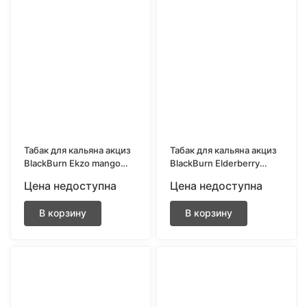
Табак для кальяна акциз
Табак для кальяна акциз
BlackBurn Ekzo mango
BlackBurn Elderberry
(Сочное манго) 200 гр.
Shock (Кислая бузина)
Цена недоступна
Цена недоступна
200 гр.
В корзину
В корзину