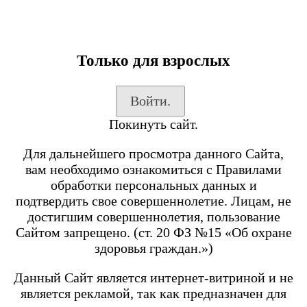
Только для взрослых
Каталог товаров
Войти.
Вход на сайт
Покинуть сайт.
Shop-Script
Блог
Для дальнейшего просмотра данного Сайта,
SmokeGun
вам необходимо ознакомиться с Правилами
обработки персональных данных и
подтвердить свое совершеннолетие. Лицам, не
Каталог товаров
достигшим совершеннолетия, пользование
Сайтом запрещено. (ст. 20 ФЗ №15 «Об охране
Посмотреть все товары
здоровья граждан.»)
POD-системы
BRUSKO
Данный Сайт является интернет-витриной и не
является рекламой, так как предназначен для
Minican 6 PRO