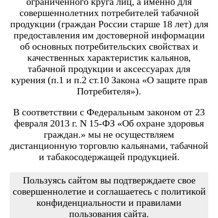
ограниченного круга лиц, а именно для
Angry Vape Fury
Angry Vape Fury Max
совершеннолетних потребителей табачной
APX C1
продукции (граждан России старше 18 лет) для
Dabbler
предоставления им достоверной информации
Favostix
об основных потребительских свойствах и
Favostix mini
FEELIN
качественных характеристик кальянов,
FEELIN 2.0
табачной продукции и аксессуарах для
FEELIN MINI
курения (п.1 и п.2 ст.10 Закона «О защите прав
FEELIN X
Потребителя»).
Flexus
FLEXUS BLOK
FLEXUS Q
В соответствии с Федеральным законом от 23
FLICK
февраля 2013 г. N 15-ФЗ «Об охране здоровья
Minican
граждан.» мы не осуществляем
Minican 2.0
Minican 3.0
дистанционную торговлю кальянами, табачной
Minican 3.0 PRO
и табакосодержащей продукцией.
Minican 4.0
Minican 5
Minican 5 PRO
Пользуясь сайтом вы подтверждаете свое
Minican 6
совершеннолетие и соглашаетесь с политикой
Minican LITE
конфиденциальности и правилами
Minican plus
пользования сайта.
Minican PLUS SLIDER