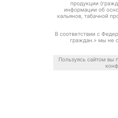
продукции (гражд
информации об осно
Испарители FREEMAX MS-D / Mesh 0.15ohm / 5шт/уп
кальянов, табачной про
Сасискович Сасиска
В соответствии с Федер
31 июля 2026
граждан.» мы не 
Пользуясь сайтом вы 
конф