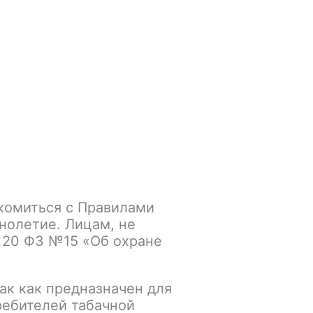
Войти
/
Регистрация
.smokegun@mail.ru
Корзина
Зажигалки
Кальяны
комиться с Правилами
нолетие. Лицам, не
 20 ФЗ №15 «Об охране
ак как предназначен для
ребителей табачной