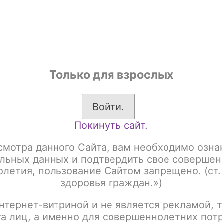
shop
Только для взрослых
ы
Аксессуары для курения
Жевательный табак
Войти.
Покинуть сайт.
к для кальяна
Must Have Акциз
Must Have 25gr Акциз
Have 25gr Акциз
смотра данного Сайта, вам необходимо озна
льных данных и подтвердить свое совершен
летия, пользование Сайтом запрещено. (ст.
здоровья граждан.»)
:
Название
нтернет-витриной и не является рекламой, т
га лиц, а именно для совершеннолетних пот