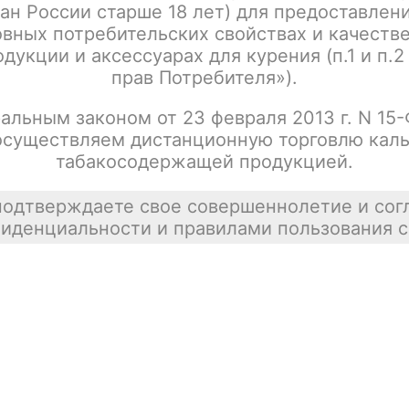
ан России старше 18 лет) для предоставлен
Табак для кальяна Must Have 25gr с
Цена недост
ароматом банана, кокоса и карамели
вных потребительских свойствах и качеств
покупателей
дукции и аксессуарах для курения (п.1 и п.2
tx00015021
прав Потребителя»).
альным законом от 23 февраля 2013 г. N 15
осуществляем дистанционную торговлю каль
Табак для кальяна Must Have 25gr с
Цена недост
табакосодержащей продукцией.
ароматом граната (Red Bomb)
tx00015022
подтверждаете свое совершеннолетие и сог
иденциальности и правилами пользования с
Табак для кальяна Must Have 25gr с
Цена недост
ароматом эстрагона (Estragon)
tx00014950