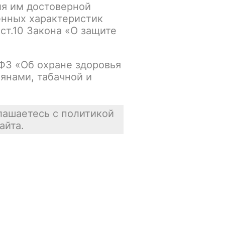
ия им достоверной
упна
В корзину
енных характеристик
 ст.10 Закона «О защите
В наличии
-ФЗ «Об охране здоровья
янами, табачной и
упна
В корзину
В наличии
лашаетесь с политикой
айта.
упна
В корзину
В наличии