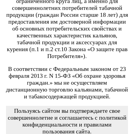
ограниченного круга лиц, а именно для
Angry Vape Fury
Angry Vape Fury Max
совершеннолетних потребителей табачной
APX C1
продукции (граждан России старше 18 лет) для
Dabbler
предоставления им достоверной информации
Favostix
об основных потребительских свойствах и
Favostix mini
FEELIN
качественных характеристик кальянов,
FEELIN 2.0
табачной продукции и аксессуарах для
FEELIN MINI
курения (п.1 и п.2 ст.10 Закона «О защите прав
FEELIN X
Потребителя»).
Flexus
FLEXUS BLOK
FLEXUS Q
В соответствии с Федеральным законом от 23
FLICK
февраля 2013 г. N 15-ФЗ «Об охране здоровья
Minican
граждан.» мы не осуществляем
Minican 2.0
Minican 3.0
дистанционную торговлю кальянами, табачной
Minican 3.0 PRO
и табакосодержащей продукцией.
Minican 4.0
Minican 5
Minican 5 PRO
Пользуясь сайтом вы подтверждаете свое
Minican 6
совершеннолетие и соглашаетесь с политикой
Minican LITE
конфиденциальности и правилами
Minican plus
пользования сайта.
Minican PLUS SLIDER