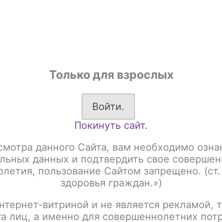
shop
Только для взрослых
ы
Аксессуары для курения
Жевательный табак
Войти.
Покинуть сайт.
системы
RINCOE
Jellybox Nano X
ox Nano X
смотра данного Сайта, вам необходимо озна
льных данных и подтвердить свое совершен
летия, пользование Сайтом запрещено. (ст.
здоровья граждан.»)
:
Название
нтернет-витриной и не является рекламой, т
га лиц, а именно для совершеннолетних пот