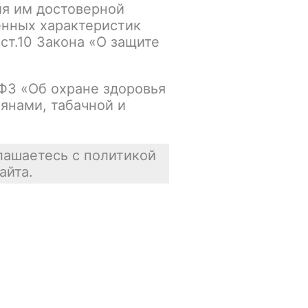
ия им достоверной
упна
В корзину
енных характеристик
 ст.10 Закона «О защите
Нет в наличии
-ФЗ «Об охране здоровья
янами, табачной и
упна
В корзину
Нет в наличии
лашаетесь с политикой
айта.
упна
В корзину
Нет в наличии