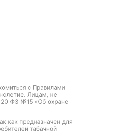
Войти
/
Регистрация
.smokegun@mail.ru
Корзина
Зажигалки
Кальяны
комиться с Правилами
нолетие. Лицам, не
 20 ФЗ №15 «Об охране
ак как предназначен для
ребителей табачной