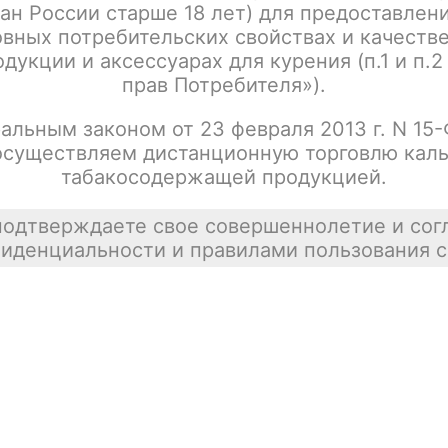
ан России старше 18 лет) для предоставлен
Rincoe Jellybox Nano X / Pod Kit 1000mAh /
Цена недост
Wargs
вных потребительских свойствах и качеств
покупателей
дукции и аксессуарах для курения (п.1 и п.2
tx00000816
прав Потребителя»).
альным законом от 23 февраля 2013 г. N 15
осуществляем дистанционную торговлю каль
Rincoe Jellybox Nano X / Pod Kit 1000mAh /
Цена недост
табакосодержащей продукцией.
Tiger
tx00000817
подтверждаете свое совершеннолетие и сог
иденциальности и правилами пользования с
Rincoe Jellybox Nano X / Pod Kit 1000mAh /
Цена недост
Snakeman
tx00000818