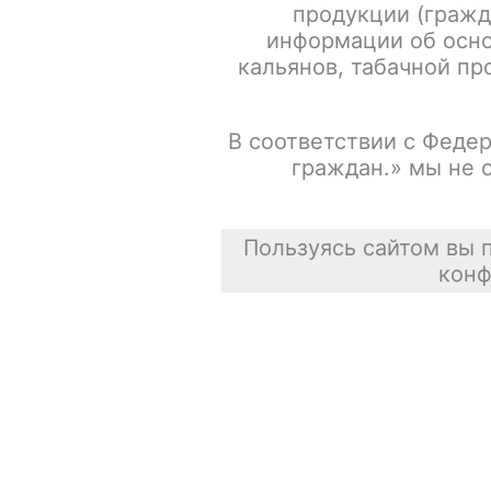
продукции (гражд
информации об осно
Испарители FREEMAX MS-D / Mesh 0.15ohm / 5шт/уп
кальянов, табачной про
Сасискович Сасиска
В соответствии с Федер
31 июля 2026
граждан.» мы не 
Пользуясь сайтом вы 
конф