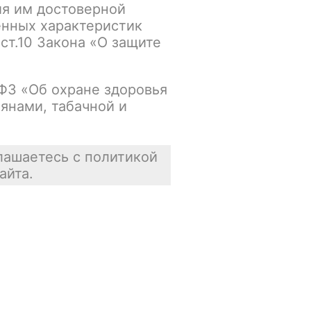
ия им достоверной
упна
В корзину
енных характеристик
 ст.10 Закона «О защите
В наличии
-ФЗ «Об охране здоровья
янами, табачной и
упна
В корзину
Нет в наличии
лашаетесь с политикой
айта.
упна
В корзину
Нет в наличии