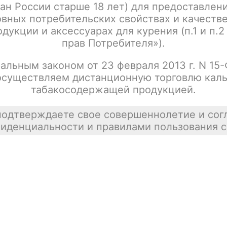
ан России старше 18 лет) для предоставлен
Табак для кальяна BRUSKO, с ароматом
Цена недост
личи, 25 гр
вных потребительских свойствах и качеств
покупателей
дукции и аксессуарах для курения (п.1 и п.2
tx00012550
прав Потребителя»).
альным законом от 23 февраля 2013 г. N 15
осуществляем дистанционную торговлю каль
Табак для кальяна BRUSKO, с ароматом
Цена недост
табакосодержащей продукцией.
чёрной смородины, 25 гр
tx00012542
подтверждаете свое совершеннолетие и сог
иденциальности и правилами пользования с
Табак для кальяна BRUSKO, с ароматом
Цена недост
барбариса, 25 гр
tx00012501