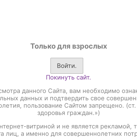
shop
Только для взрослых
ы
Аксессуары для курения
Жевательный табак
Войти.
Покинуть сайт.
к для кальяна
Brusko табак 25 гр акциз
 табак 25 гр акциз
смотра данного Сайта, вам необходимо озна
льных данных и подтвердить свое совершен
летия, пользование Сайтом запрещено. (ст.
здоровья граждан.»)
:
Название
нтернет-витриной и не является рекламой, т
га лиц, а именно для совершеннолетних пот