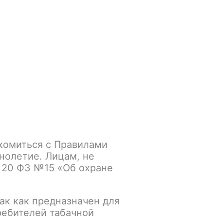
Войти
/
Регистрация
.smokegun@mail.ru
Корзина
Зажигалки
Кальяны
комиться с Правилами
нолетие. Лицам, не
 20 ФЗ №15 «Об охране
ак как предназначен для
ребителей табачной