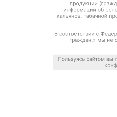
продукции (гражд
информации об осно
Испарители FREEMAX MS-D / Mesh 0.15ohm / 5шт/уп
кальянов, табачной про
Сасискович Сасиска
В соответствии с Федер
31 июля 2026
граждан.» мы не 
Пользуясь сайтом вы 
конф