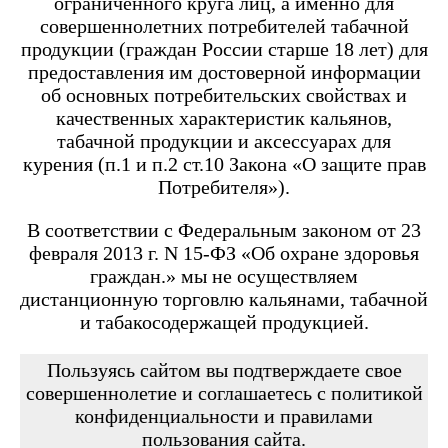
ограниченного круга лиц, а именно для
Angry Vape Fury
Angry Vape Fury Max
совершеннолетних потребителей табачной
APX C1
продукции (граждан России старше 18 лет) для
Dabbler
предоставления им достоверной информации
Favostix
об основных потребительских свойствах и
Favostix mini
FEELIN
качественных характеристик кальянов,
FEELIN 2.0
табачной продукции и аксессуарах для
FEELIN MINI
курения (п.1 и п.2 ст.10 Закона «О защите прав
FEELIN X
Потребителя»).
Flexus
FLEXUS BLOK
FLEXUS Q
В соответствии с Федеральным законом от 23
FLICK
февраля 2013 г. N 15-ФЗ «Об охране здоровья
Minican
граждан.» мы не осуществляем
Minican 2.0
Minican 3.0
дистанционную торговлю кальянами, табачной
Minican 3.0 PRO
и табакосодержащей продукцией.
Minican 4.0
Minican 5
Minican 5 PRO
Пользуясь сайтом вы подтверждаете свое
Minican 6
совершеннолетие и соглашаетесь с политикой
Minican LITE
конфиденциальности и правилами
Minican plus
пользования сайта.
Minican PLUS SLIDER