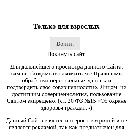
Только для взрослых
Каталог товаров
Войти.
Вход на сайт
Покинуть сайт.
Shop-Script
Блог
Для дальнейшего просмотра данного Сайта,
SmokeGun
вам необходимо ознакомиться с Правилами
обработки персональных данных и
подтвердить свое совершеннолетие. Лицам, не
Каталог товаров
достигшим совершеннолетия, пользование
Сайтом запрещено. (ст. 20 ФЗ №15 «Об охране
Посмотреть все товары
здоровья граждан.»)
POD-системы
BRUSKO
Данный Сайт является интернет-витриной и не
является рекламой, так как предназначен для
Minican 6 PRO