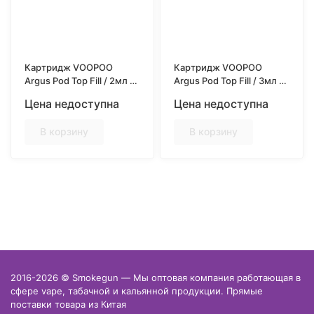
Картридж VOOPOO
Картридж VOOPOO
Argus Pod Top Fill / 2мл /
Argus Pod Top Fill / 3мл /
0.7ohm / 3шт/уп
0.7ohm / 3шт/уп
Цена недоступна
Цена недоступна
В корзину
В корзину
2016-2026 © Smokegun — Мы оптовая компания работающая в
сфере vape, табачной и кальянной продукции. Прямые
поставки товара из Китая