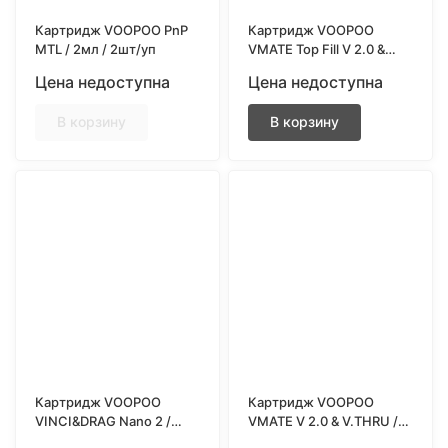
Картридж VOOPOO PnP
Картридж VOOPOO
MTL / 2мл / 2шт/уп
VMATE Top Fill V 2.0 &
V.THRU / 3мл / 0.7ohm /
Цена недоступна
Цена недоступна
2шт/уп
В корзину
В корзину
Картридж VOOPOO
Картридж VOOPOO
VINCI&DRAG Nano 2 /
VMATE V 2.0 & V.THRU /
2мл / 0.8ohm / 3шт/уп
3мл / 1.2ohm / 2шт/уп