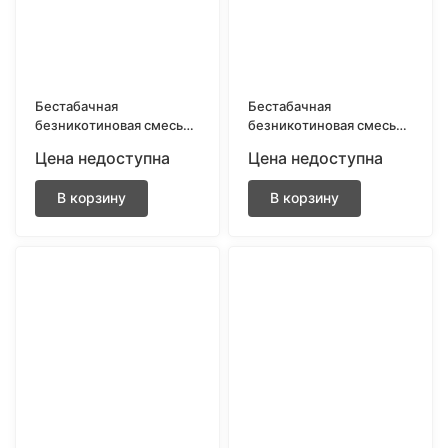
Бестабачная
Бестабачная
безникотиновая смесь
безникотиновая смесь
для кальяна BRUSKO
для кальяна BRUSKO
Цена недоступна
Цена недоступна
250gr Сибирский
250gr Спелая земляника
лимонад
В корзину
В корзину