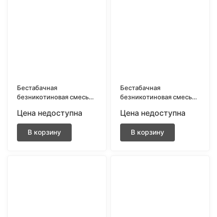
Бестабачная
Бестабачная
безникотиновая смесь
безникотиновая смесь
для кальяна BRUSKO
для кальяна BRUSKO
Цена недоступна
Цена недоступна
250gr Ледяная дыня
250gr Ледяная
смородина
В корзину
В корзину