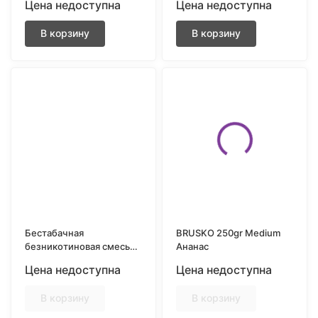
Цена недоступна
Цена недоступна
250gr Энергетик
250gr Ягодный сорбет
В корзину
В корзину
Бестабачная
BRUSKO 250gr Medium
безникотиновая смесь
Ананас
для кальяна BRUSKO
Цена недоступна
Цена недоступна
50gr Таёжные ягоды
В корзину
В корзину