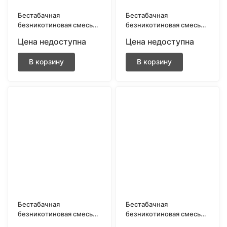
Бестабачная
Бестабачная
безникотиновая смесь
безникотиновая смесь
для кальяна BRUSKO
для кальяна BRUSKO
Цена недоступна
Цена недоступна
250gr Тик Так
250gr Тропический сок
В корзину
В корзину
Бестабачная
Бестабачная
безникотиновая смесь
безникотиновая смесь
для кальяна BRUSKO
для кальяна BRUSKO