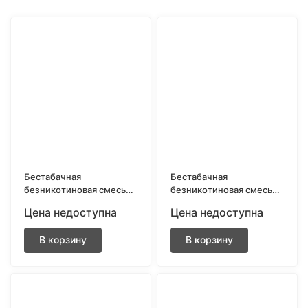
покупателей
Бестабачная
Бестабачная
безникотиновая смесь
безникотиновая смесь
для кальяна BRUSKO
для кальяна BRUSKO
Цена недоступна
Цена недоступна
250gr Груша с дыней
250gr Дыня с ананасом
В корзину
В корзину