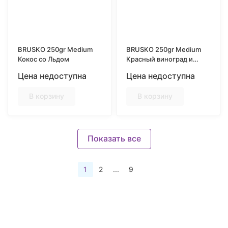
BRUSKO 250gr Medium
BRUSKO 250gr Medium
Кокос со Льдом
Красный виноград и
черная смородина со
Цена недоступна
Цена недоступна
льдом
В корзину
В корзину
Показать все
1
2
...
9