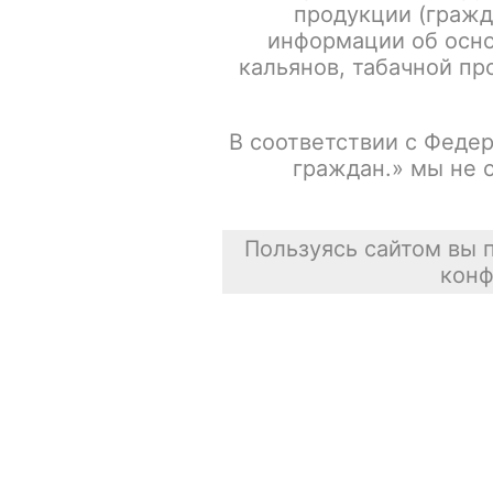
продукции (гражд
информации об осно
Испарители FREEMAX MS-D / Mesh 0.15ohm / 5шт/уп
кальянов, табачной про
Сасискович Сасиска
В соответствии с Федер
31 июля 2026
граждан.» мы не 
Пользуясь сайтом вы 
конф
Каталог товаров
POD-системы
Аксессуары для курения
Жевательный табак
Зажигалки