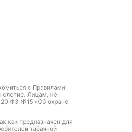
Войти
/
Регистрация
.smokegun@mail.ru
Корзина
Зажигалки
Кальяны
комиться с Правилами
нолетие. Лицам, не
 20 ФЗ №15 «Об охране
ак как предназначен для
ребителей табачной