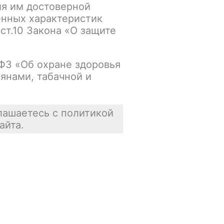
ия им достоверной
упна
В корзину
енных характеристик
 ст.10 Закона «О защите
Нет в наличии
-ФЗ «Об охране здоровья
янами, табачной и
лашаетесь с политикой
айта.
Контакты
+7 917 666 66 22
По всем вопросам
shop.smokegun@mail.ru