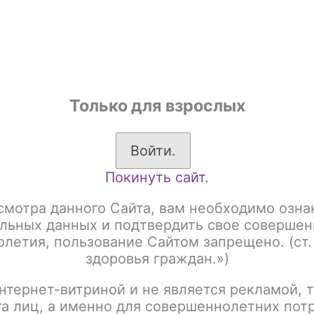
shop
Только для взрослых
ы
Аксессуары для курения
Жевательный табак
Войти.
Покинуть сайт.
к для кальяна
Starline Акциз
ne Акциз
смотра данного Сайта, вам необходимо озна
льных данных и подтвердить свое совершен
летия, пользование Сайтом запрещено. (ст.
здоровья граждан.»)
:
Название
нтернет-витриной и не является рекламой, т
га лиц, а именно для совершеннолетних пот