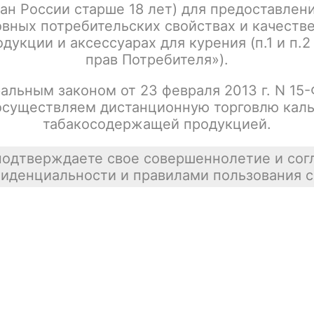
ан России старше 18 лет) для предоставлен
Табак для кальяна "Starline" Черничный
Цена недост
крамбл 25 грамм
вных потребительских свойствах и качеств
покупателей
дукции и аксессуарах для курения (п.1 и п.2
tx00016200
прав Потребителя»).
альным законом от 23 февраля 2013 г. N 15
осуществляем дистанционную торговлю каль
табакосодержащей продукцией.
подтверждаете свое совершеннолетие и сог
иденциальности и правилами пользования с
Информация
Shop-Script
Блог
SmokeGun