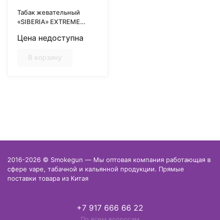
Табак жевательный
«SIBERIA» EXTREME
WHITE PORTION DRY
Цена недоступна
COLD DRY, 13гр
В корзину
2016-2026 © Smokegun — Мы оптовая компания работающая в
сфере vape, табачной и кальянной продукции. Прямые
поставки товара из Китая
+7 917 666 66 22
По всем вопросам