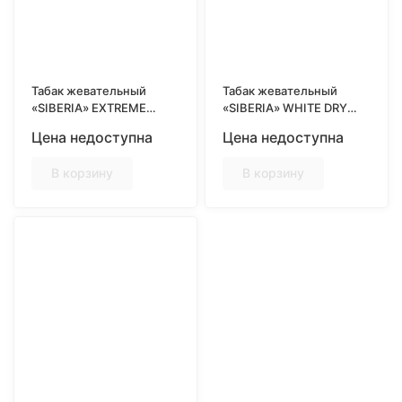
Табак жевательный
Табак жевательный
«SIBERIA» EXTREME
«SIBERIA» WHITE DRY
WHITE DRY PORTION
EXTREMELY STRONG 16гр
Цена недоступна
Цена недоступна
COLD, MINI, 10гр
В корзину
В корзину