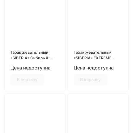
Табак жевательный
Табак жевательный
«SIBERIA» Сибирь X-
«SIBERIA» EXTREME
TREMELY BLACK SLIM,
WHITE DRY COLD, SLIM,
Цена недоступна
Цена недоступна
13гр
13гр
В корзину
В корзину