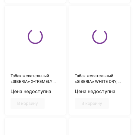
Табак жевательный
Табак жевательный
«SIBERIA» X-TREMELY
«SIBERIA» WHITE DRY,
BLACK, SLIM, 13гр
EXTREMELY STRONG,
Цена недоступна
Цена недоступна
SLIM, 13гр
В корзину
В корзину